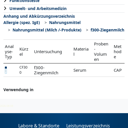
Funktionsteste
Umwelt- und Arbeitsmedizin
Anhang und Abkürzungsverzeichnis
Allergie (spez. IgE)
Nahrungsmittel
Nahrungsmittel (Milch /-Produkte)
f300-Ziegenmilch
Proben
Anal
Met
Kürz
Materia
-
yse-
Untersuchung
hod
el
l
Volum
Typ
e
en
f300-
CF30
Serum
CAP
Ziegenmilch
0
Verwendung in
Nahrungsmittel (Milch /-Produkte)
2026-08-08
Labore & Standorte
Leistungsverzeichnis