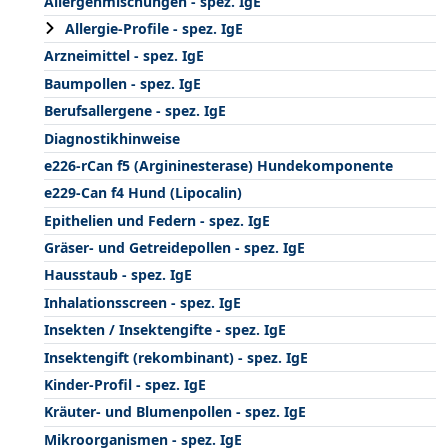
Allergenmischungen - spez. IgE
Allergie-Profile - spez. IgE
Arzneimittel - spez. IgE
Baumpollen - spez. IgE
Berufsallergene - spez. IgE
Diagnostikhinweise
e226-rCan f5 (Argininesterase) Hundekomponente
e229-Can f4 Hund (Lipocalin)
Epithelien und Federn - spez. IgE
Gräser- und Getreidepollen - spez. IgE
Hausstaub - spez. IgE
Inhalationsscreen - spez. IgE
Insekten / Insektengifte - spez. IgE
Insektengift (rekombinant) - spez. IgE
Kinder-Profil - spez. IgE
Kräuter- und Blumenpollen - spez. IgE
Mikroorganismen - spez. IgE