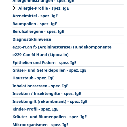
Allergenmischungen - spez. IgE
Allergie-Profile - spez. IgE
Arzneimittel - spez. IgE
Baumpollen - spez. IgE
Berufsallergene - spez. IgE
Diagnostikhinweise
e226-rCan f5 (Argininesterase) Hundekomponente
e229-Can f4 Hund (Lipocalin)
Epithelien und Federn - spez. IgE
Gräser- und Getreidepollen - spez. IgE
Hausstaub - spez. IgE
Inhalationsscreen - spez. IgE
Insekten / Insektengifte - spez. IgE
Insektengift (rekombinant) - spez. IgE
Kinder-Profil - spez. IgE
Kräuter- und Blumenpollen - spez. IgE
Mikroorganismen - spez. IgE