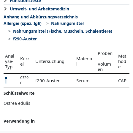
Funktionsteste
Umwelt- und Arbeitsmedizin
Anhang und Abkürzungsverzeichnis
Allergie (spez. IgE)
Nahrungsmittel
Nahrungsmittel (Fische, Muscheln, Schalentiere)
f290-Auster
Proben
Anal
Met
Kürz
Materia
-
yse-
Untersuchung
hod
el
l
Volum
Typ
e
en
CF29
f290-Auster
Serum
CAP
0
Schlüsselworte
Ostrea edulis
Verwendung in