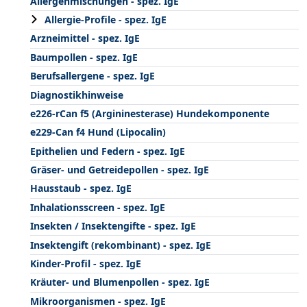
Allergenmischungen - spez. IgE
Allergie-Profile - spez. IgE
Arzneimittel - spez. IgE
Baumpollen - spez. IgE
Berufsallergene - spez. IgE
Diagnostikhinweise
e226-rCan f5 (Argininesterase) Hundekomponente
e229-Can f4 Hund (Lipocalin)
Epithelien und Federn - spez. IgE
Gräser- und Getreidepollen - spez. IgE
Hausstaub - spez. IgE
Inhalationsscreen - spez. IgE
Insekten / Insektengifte - spez. IgE
Insektengift (rekombinant) - spez. IgE
Kinder-Profil - spez. IgE
Kräuter- und Blumenpollen - spez. IgE
Mikroorganismen - spez. IgE