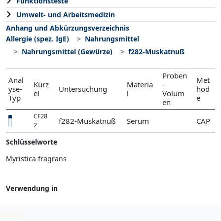
Funktionsteste
Umwelt- und Arbeitsmedizin
Anhang und Abkürzungsverzeichnis
Allergie (spez. IgE)
Nahrungsmittel
Nahrungsmittel (Gewürze)
f282-Muskatnuß
Proben
Anal
Met
Kürz
Materia
-
yse-
Untersuchung
hod
el
l
Volum
Typ
e
en
CF28
f282-Muskatnuß
Serum
CAP
2
Schlüsselworte
Myristica fragrans
Verwendung in
Nahrungsmittel (Gewürze)
2026-08-09