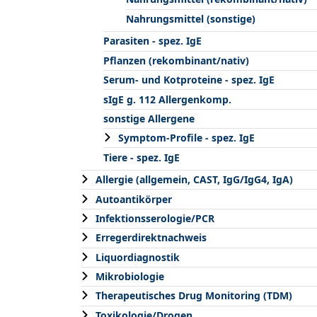
Nahrungsmittel (sonstige)
Parasiten - spez. IgE
Pflanzen (rekombinant/nativ)
Serum- und Kotproteine - spez. IgE
sIgE g. 112 Allergenkomp.
sonstige Allergene
Symptom-Profile - spez. IgE
Tiere - spez. IgE
Allergie (allgemein, CAST, IgG/IgG4, IgA)
Autoantikörper
Infektionsserologie/PCR
Erregerdirektnachweis
Liquordiagnostik
Mikrobiologie
Therapeutisches Drug Monitoring (TDM)
Toxikologie/Drogen