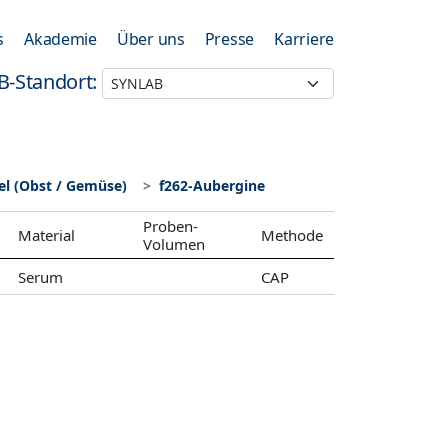
s
Akademie
Über uns
Presse
Karriere
B-Standort:
l (Obst / Gemüse)
f262-Aubergine
Proben-
Material
Methode
Volumen
Serum
CAP