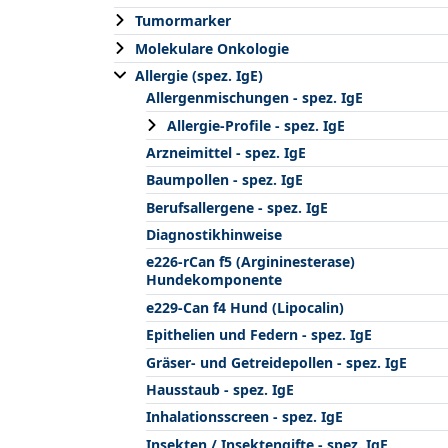
Tumormarker
Molekulare Onkologie
Allergie (spez. IgE)
Allergenmischungen - spez. IgE
Allergie-Profile - spez. IgE
Arzneimittel - spez. IgE
Baumpollen - spez. IgE
Berufsallergene - spez. IgE
Diagnostikhinweise
e226-rCan f5 (Argininesterase)
Hundekomponente
e229-Can f4 Hund (Lipocalin)
Epithelien und Federn - spez. IgE
Gräser- und Getreidepollen - spez. IgE
Hausstaub - spez. IgE
Inhalationsscreen - spez. IgE
Insekten / Insektengifte - spez. IgE