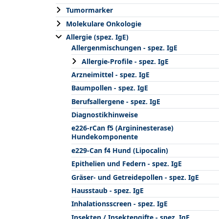
Tumormarker
Molekulare Onkologie
Allergie (spez. IgE)
Allergenmischungen - spez. IgE
Allergie-Profile - spez. IgE
Arzneimittel - spez. IgE
Baumpollen - spez. IgE
Berufsallergene - spez. IgE
Diagnostikhinweise
e226-rCan f5 (Argininesterase)
Hundekomponente
e229-Can f4 Hund (Lipocalin)
Epithelien und Federn - spez. IgE
Gräser- und Getreidepollen - spez. IgE
Hausstaub - spez. IgE
Inhalationsscreen - spez. IgE
Insekten / Insektengifte - spez. IgE