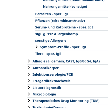
Nahrungsmittel (sonstige)
Parasiten - spez. IgE
Pflanzen (rekombinant/nativ)
Serum- und Kotproteine - spez. IgE
sIgE g. 112 Allergenkomp.
sonstige Allergene
Symptom-Profile - spez. IgE
Tiere - spez. IgE
Allergie (allgemein, CAST, IgG/IgG4, IgA)
Autoantikörper
Infektionsserologie/PCR
Erregerdirektnachweis
Liquordiagnostik
Mikrobiologie
Therapeutisches Drug Monitoring (TDM)
Toxikologie/Drogen