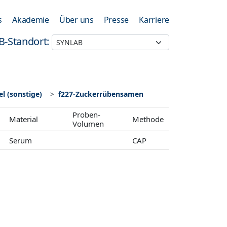
s
Akademie
Über uns
Presse
Karriere
B-Standort:
l (sonstige)
f227-Zuckerrübensamen
Proben-
Material
Methode
Volumen
Serum
CAP