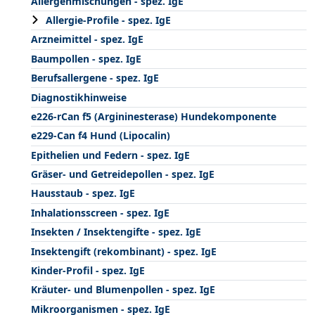
Allergenmischungen - spez. IgE
Allergie-Profile - spez. IgE
Arzneimittel - spez. IgE
Baumpollen - spez. IgE
Berufsallergene - spez. IgE
Diagnostikhinweise
e226-rCan f5 (Argininesterase) Hundekomponente
e229-Can f4 Hund (Lipocalin)
Epithelien und Federn - spez. IgE
Gräser- und Getreidepollen - spez. IgE
Hausstaub - spez. IgE
Inhalationsscreen - spez. IgE
Insekten / Insektengifte - spez. IgE
Insektengift (rekombinant) - spez. IgE
Kinder-Profil - spez. IgE
Kräuter- und Blumenpollen - spez. IgE
Mikroorganismen - spez. IgE