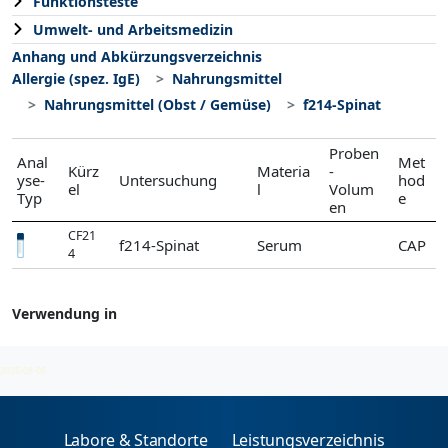
Funktionsteste
Umwelt- und Arbeitsmedizin
Anhang und Abkürzungsverzeichnis
Allergie (spez. IgE)
Nahrungsmittel
Nahrungsmittel (Obst / Gemüse)
f214-Spinat
Proben
Anal
Met
Kürz
Materia
-
yse-
Untersuchung
hod
el
l
Volum
Typ
e
en
CF21
f214-Spinat
Serum
CAP
4
Verwendung in
Nahrungsmittel (Obst / Gemüse)
2026-08-06
Labore & Standorte
Leistungsverzeichnis