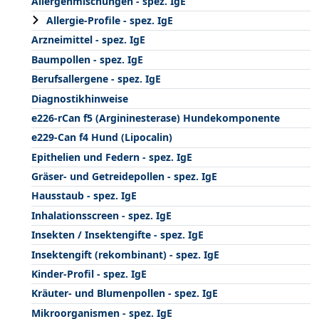
Allergenmischungen - spez. IgE
Allergie-Profile - spez. IgE
Arzneimittel - spez. IgE
Baumpollen - spez. IgE
Berufsallergene - spez. IgE
Diagnostikhinweise
e226-rCan f5 (Argininesterase) Hundekomponente
e229-Can f4 Hund (Lipocalin)
Epithelien und Federn - spez. IgE
Gräser- und Getreidepollen - spez. IgE
Hausstaub - spez. IgE
Inhalationsscreen - spez. IgE
Insekten / Insektengifte - spez. IgE
Insektengift (rekombinant) - spez. IgE
Kinder-Profil - spez. IgE
Kräuter- und Blumenpollen - spez. IgE
Mikroorganismen - spez. IgE