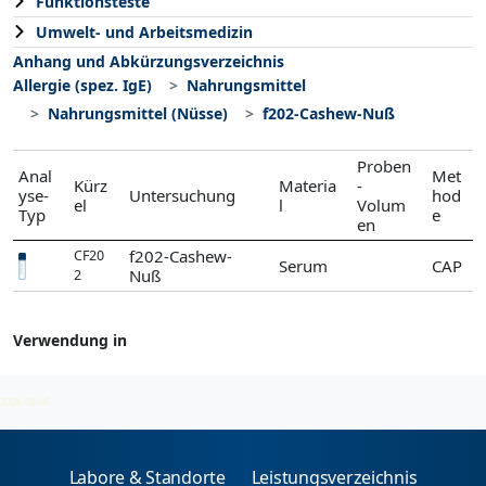
Funktionsteste
Umwelt- und Arbeitsmedizin
Anhang und Abkürzungsverzeichnis
Allergie (spez. IgE)
Nahrungsmittel
Nahrungsmittel (Nüsse)
f202-Cashew-Nuß
Proben
Anal
Met
Kürz
Materia
-
yse-
Untersuchung
hod
el
l
Volum
Typ
e
en
f202-Cashew-
CF20
Serum
CAP
Nuß
2
Verwendung in
Nahrungsmittel (Nüsse)
2026-08-05
Labore & Standorte
Leistungsverzeichnis