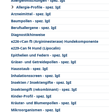
Allergenmischungen - spez. IgE
Allergie-Profile - spez. IgE
Arzneimittel - spez. IgE
Baumpollen - spez. IgE
Berufsallergene - spez. IgE
Diagnostikhinweise
e226-rCan f5 (Argininesterase) Hundekomponente
e229-Can f4 Hund (Lipocalin)
Epithelien und Federn - spez. IgE
Gräser- und Getreidepollen - spez. IgE
Hausstaub - spez. IgE
Inhalationsscreen - spez. IgE
Insekten / Insektengifte - spez. IgE
Insektengift (rekombinant) - spez. IgE
Kinder-Profil - spez. IgE
Kräuter- und Blumenpollen - spez. IgE
Mikroorganismen - spez. IgE