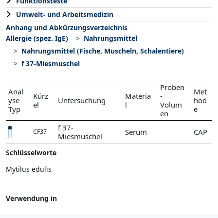
Funktionsteste
Umwelt- und Arbeitsmedizin
Anhang und Abkürzungsverzeichnis
Allergie (spez. IgE)
Nahrungsmittel
Nahrungsmittel (Fische, Muscheln, Schalentiere)
f 37-Miesmuschel
Proben
Anal
Met
Kürz
Materia
-
yse-
Untersuchung
hod
el
l
Volum
Typ
e
en
f 37-
Serum
CAP
CF37
Miesmuschel
Schlüsselworte
Mytilus edulis
Verwendung in