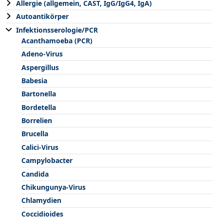
Allergie (allgemein, CAST, IgG/IgG4, IgA)
Autoantikörper
Infektionsserologie/PCR
Acanthamoeba (PCR)
Adeno-Virus
Aspergillus
Babesia
Bartonella
Bordetella
Borrelien
Brucella
Calici-Virus
Campylobacter
Candida
Chikungunya-Virus
Chlamydien
Coccidioides