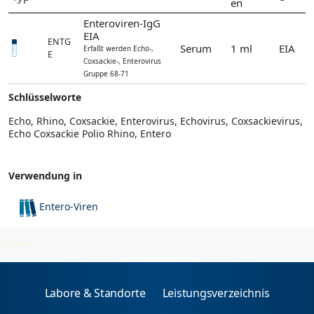
en
Enteroviren-IgG
EIA
ENTG
Serum
1 ml
EIA
Erfaßt werden Echo-,
E
Coxsackie-, Enterovirus
Gruppe 68-71
Schlüsselworte
Echo, Rhino, Coxsackie, Enterovirus, Echovirus, Coxsackievirus,
Echo Coxsackie Polio Rhino, Entero
Verwendung in
Entero-Viren
Enteroviren IgG/IgM
2026-08-08
Labore & Standorte
Leistungsverzeichnis