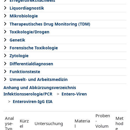
Erregerdirektnachweis
Liquordiagnostik
Mikrobiologie
Therapeutisches Drug Monitoring (TDM)
Toxikologie/Drogen
Genetik
Forensische Toxikologie
Zytologie
Differentialdiagnosen
Funktionsteste
Umwelt- und Arbeitsmedizin
Anhang und Abkürzungsverzeichnis
Infektionsserologie/PCR
Entero-Viren
Enteroviren-IgG EIA
Proben
Anal
Met
Kürz
Materia
-
yse-
Untersuchung
hod
el
l
Volum
Typ
e