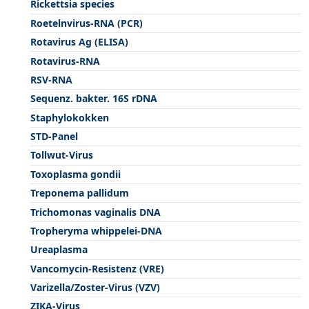
Rickettsia species
Roetelnvirus-RNA (PCR)
Rotavirus Ag (ELISA)
Rotavirus-RNA
RSV-RNA
Sequenz. bakter. 16S rDNA
Staphylokokken
STD-Panel
Tollwut-Virus
Toxoplasma gondii
Treponema pallidum
Trichomonas vaginalis DNA
Tropheryma whippelei-DNA
Ureaplasma
Vancomycin-Resistenz (VRE)
Varizella/Zoster-Virus (VZV)
ZIKA-Virus