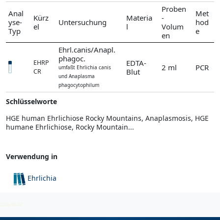
Proben
Anal
Met
Kürz
Materia
-
yse-
Untersuchung
hod
el
l
Volum
Typ
e
en
Ehrl.canis/Anapl.
phagoc.
EDTA-
EHRP
2 ml
PCR
umfaßt Ehrlichia canis
Blut
CR
und Anaplasma
phagocytophilum
Schlüsselworte
HGE human Ehrlichiose Rocky Mountains, Anaplasmosis, HGE
humane Ehrlichiose, Rocky Mountain...
Verwendung in
Ehrlichia
Ehrlicia species
2026-08-07