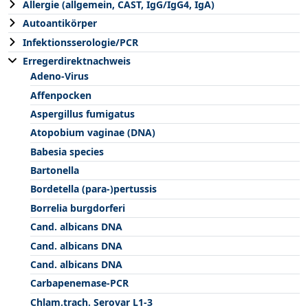
Allergie (allgemein, CAST, IgG/IgG4, IgA)
Autoantikörper
Infektionsserologie/PCR
Erregerdirektnachweis
Adeno-Virus
Affenpocken
Aspergillus fumigatus
Atopobium vaginae (DNA)
Babesia species
Bartonella
Bordetella (para-)pertussis
Borrelia burgdorferi
Cand. albicans DNA
Cand. albicans DNA
Cand. albicans DNA
Carbapenemase-PCR
Chlam.trach. Serovar L1-3