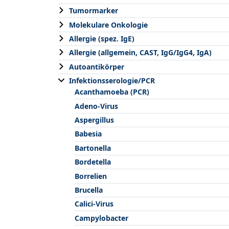
Tumormarker
Molekulare Onkologie
Allergie (spez. IgE)
Allergie (allgemein, CAST, IgG/IgG4, IgA)
Autoantikörper
Infektionsserologie/PCR
Acanthamoeba (PCR)
Adeno-Virus
Aspergillus
Babesia
Bartonella
Bordetella
Borrelien
Brucella
Calici-Virus
Campylobacter