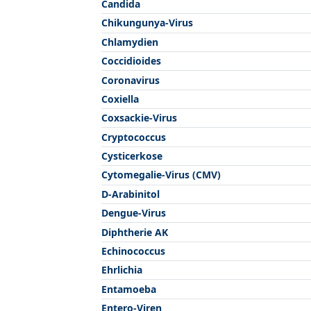
Candida
Chikungunya-Virus
Chlamydien
Coccidioides
Coronavirus
Coxiella
Coxsackie-Virus
Cryptococcus
Cysticerkose
Cytomegalie-Virus (CMV)
D-Arabinitol
Dengue-Virus
Diphtherie AK
Echinococcus
Ehrlichia
Entamoeba
Entero-Viren