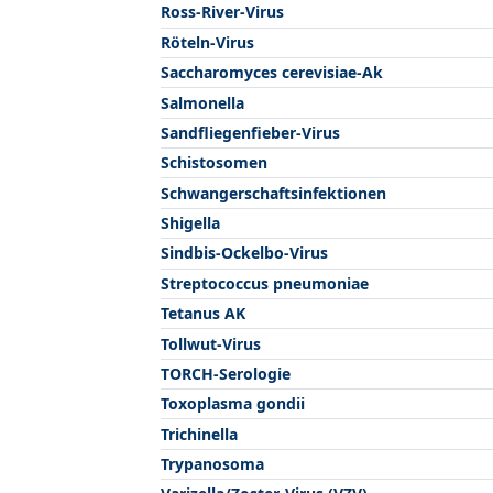
Ross-River-Virus
Röteln-Virus
Saccharomyces cerevisiae-Ak
Salmonella
Sandfliegenfieber-Virus
Schistosomen
Schwangerschaftsinfektionen
Shigella
Sindbis-Ockelbo-Virus
Streptococcus pneumoniae
Tetanus AK
Tollwut-Virus
TORCH-Serologie
Toxoplasma gondii
Trichinella
Trypanosoma