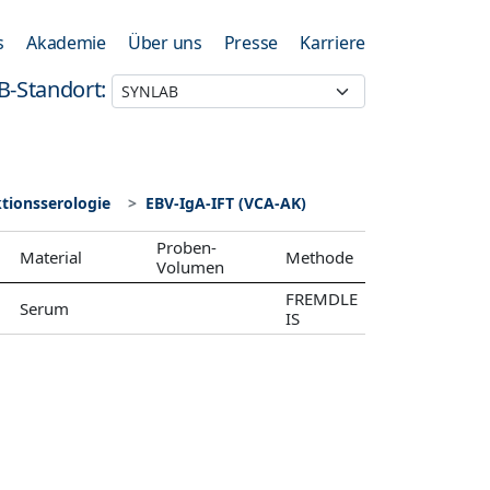
s
Akademie
Über uns
Presse
Karriere
B-Standort:
ktionsserologie
EBV-IgA-IFT (VCA-AK)
Proben-
Material
Methode
Volumen
FREMDLE
Serum
IS