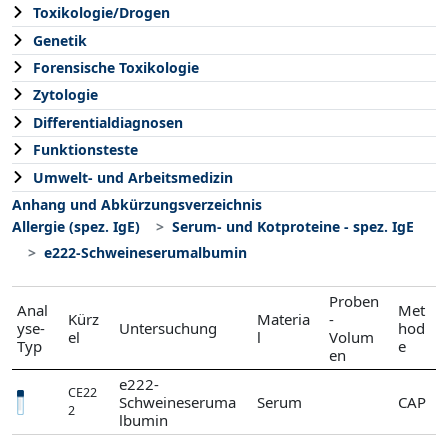
Toxikologie/Drogen
Genetik
Forensische Toxikologie
Zytologie
Differentialdiagnosen
Funktionsteste
Umwelt- und Arbeitsmedizin
Anhang und Abkürzungsverzeichnis
Allergie (spez. IgE)
Serum- und Kotproteine - spez. IgE
e222-Schweineserumalbumin
Proben
Anal
Met
Kürz
Materia
-
yse-
Untersuchung
hod
el
l
Volum
Typ
e
en
e222-
CE22
Schweineseruma
Serum
CAP
2
lbumin