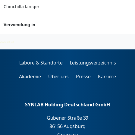
Chinchilla laniger
Verwendung in
Epithelien und Federn - spez. IgE
2026-08-08
Labore & Standorte
Leistungsverzeichnis
Akademie
Über uns
Presse
Karriere
SYNLAB Holding Deutschland GmbH
Gubener Straße 39
86156 Augsburg
Germany