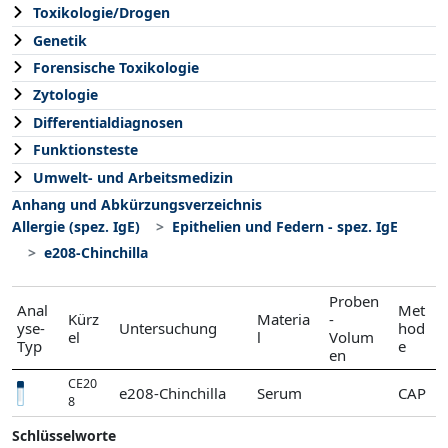
Toxikologie/Drogen
Genetik
Forensische Toxikologie
Zytologie
Differentialdiagnosen
Funktionsteste
Umwelt- und Arbeitsmedizin
Anhang und Abkürzungsverzeichnis
Allergie (spez. IgE)
Epithelien und Federn - spez. IgE
e208-Chinchilla
Proben
Anal
Met
Kürz
Materia
-
yse-
Untersuchung
hod
el
l
Volum
Typ
e
en
CE20
e208-Chinchilla
Serum
CAP
8
Schlüsselworte