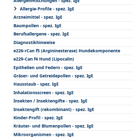
Allergenmischungen - spez. IgE
Allergie-Profile - spez. IgE
Arzneimittel - spez. IgE
Baumpollen - spez. IgE
Berufsallergene - spez. IgE
Diagnostikhinweise
e226-rCan f5 (Argininesterase) Hundekomponente
e229-Can f4 Hund (Lipocalin)
Epithelien und Federn - spez. IgE
Gräser- und Getreidepollen - spez. IgE
Hausstaub - spez. IgE
Inhalationsscreen - spez. IgE
Insekten / Insektengifte - spez. IgE
Insektengift (rekombinant) - spez. IgE
Kinder-Profil - spez. IgE
Kräuter- und Blumenpollen - spez. IgE
Mikroorganismen - spez. IgE