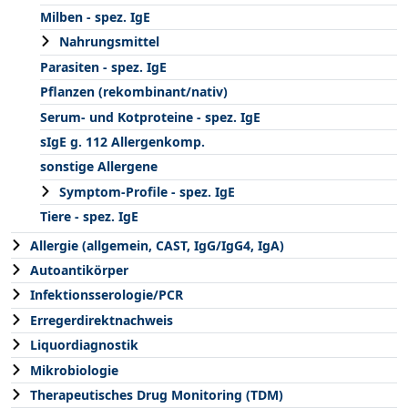
Milben - spez. IgE
Nahrungsmittel
Parasiten - spez. IgE
Pflanzen (rekombinant/nativ)
Serum- und Kotproteine - spez. IgE
sIgE g. 112 Allergenkomp.
sonstige Allergene
Symptom-Profile - spez. IgE
Tiere - spez. IgE
Allergie (allgemein, CAST, IgG/IgG4, IgA)
Autoantikörper
Infektionsserologie/PCR
Erregerdirektnachweis
Liquordiagnostik
Mikrobiologie
Therapeutisches Drug Monitoring (TDM)