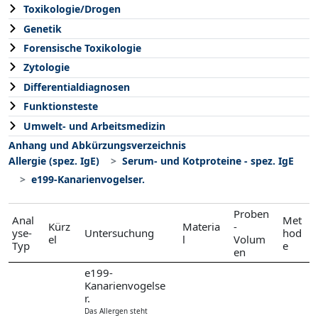
Toxikologie/Drogen
Genetik
Forensische Toxikologie
Zytologie
Differentialdiagnosen
Funktionsteste
Umwelt- und Arbeitsmedizin
Anhang und Abkürzungsverzeichnis
Allergie (spez. IgE)
Serum- und Kotproteine - spez. IgE
e199-Kanarienvogelser.
Proben
Anal
Met
Kürz
Materia
-
yse-
Untersuchung
hod
el
l
Volum
Typ
e
en
e199-
Kanarienvogelse
r.
Das Allergen steht