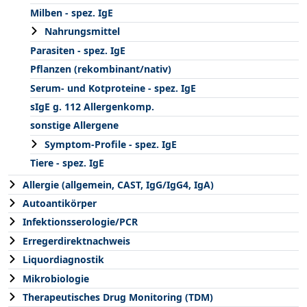
Milben - spez. IgE
Nahrungsmittel
Parasiten - spez. IgE
Pflanzen (rekombinant/nativ)
Serum- und Kotproteine - spez. IgE
sIgE g. 112 Allergenkomp.
sonstige Allergene
Symptom-Profile - spez. IgE
Tiere - spez. IgE
Allergie (allgemein, CAST, IgG/IgG4, IgA)
Autoantikörper
Infektionsserologie/PCR
Erregerdirektnachweis
Liquordiagnostik
Mikrobiologie
Therapeutisches Drug Monitoring (TDM)