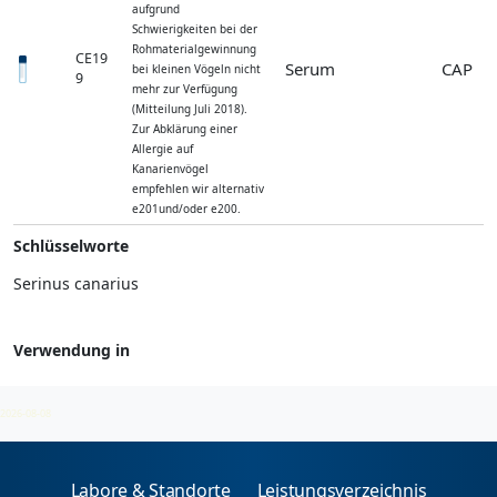
aufgrund
Schwierigkeiten bei der
Rohmaterialgewinnung
CE19
Serum
CAP
bei kleinen Vögeln nicht
9
mehr zur Verfügung
(Mitteilung Juli 2018).
Zur Abklärung einer
Allergie auf
Kanarienvögel
empfehlen wir alternativ
e201und/oder e200.
Schlüsselworte
Serinus canarius
Verwendung in
Serum- und Kotproteine - spez. IgE
2026-08-08
Labore & Standorte
Leistungsverzeichnis