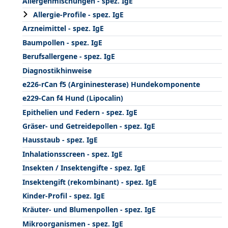
Allergenmischungen - spez. IgE
Allergie-Profile - spez. IgE
Arzneimittel - spez. IgE
Baumpollen - spez. IgE
Berufsallergene - spez. IgE
Diagnostikhinweise
e226-rCan f5 (Argininesterase) Hundekomponente
e229-Can f4 Hund (Lipocalin)
Epithelien und Federn - spez. IgE
Gräser- und Getreidepollen - spez. IgE
Hausstaub - spez. IgE
Inhalationsscreen - spez. IgE
Insekten / Insektengifte - spez. IgE
Insektengift (rekombinant) - spez. IgE
Kinder-Profil - spez. IgE
Kräuter- und Blumenpollen - spez. IgE
Mikroorganismen - spez. IgE