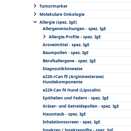
Tumormarker
Molekulare Onkologie
Allergie (spez. IgE)
Allergenmischungen - spez. IgE
Allergie-Profile - spez. IgE
Arzneimittel - spez. IgE
Baumpollen - spez. IgE
Berufsallergene - spez. IgE
Diagnostikhinweise
e226-rCan f5 (Argininesterase)
Hundekomponente
e229-Can f4 Hund (Lipocalin)
Epithelien und Federn - spez. IgE
Gräser- und Getreidepollen - spez. IgE
Hausstaub - spez. IgE
Inhalationsscreen - spez. IgE
Insekten / Insektengifte - spez. IgE