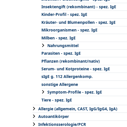
Insektengift (rekombinant) - spez. IgE
Kinder-Profil - spez. IgE
Kräuter- und Blumenpollen - spez. IgE
Mikroorganismen - spez. IgE
Milben - spez. IgE
Nahrungsmittel
Parasiten - spez. IgE
Pflanzen (rekombinant/nativ)
Serum- und Kotproteine - spez. IgE
sIgE g. 112 Allergenkomp.
sonstige Allergene
Symptom-Profile - spez. IgE
Tiere - spez. IgE
Allergie (allgemein, CAST, IgG/IgG4, IgA)
Autoantikörper
Infektionsserologie/PCR