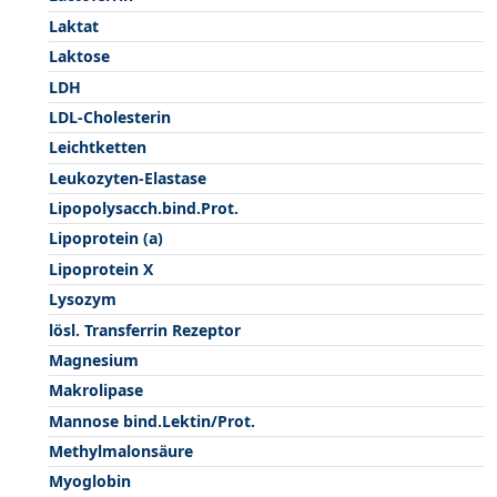
Laktat
Laktose
LDH
LDL-Cholesterin
Leichtketten
Leukozyten-Elastase
Lipopolysacch.bind.Prot.
Lipoprotein (a)
Lipoprotein X
Lysozym
lösl. Transferrin Rezeptor
Magnesium
Makrolipase
Mannose bind.Lektin/Prot.
Methylmalonsäure
Myoglobin