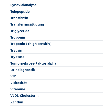
Synovialanalyse
Telopeptide
Transferrin
Transferrinsättigung
Triglyceride
Troponin
Troponin I (high sensitiv)
Trypsin
Tryptase
Tumornekrose-Faktor alpha
Urindiagnostik
VIP
Viskosität
Vitamine
VLDL-Cholesterin
Xanthin