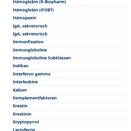
Hämoglobin (R-Biopharm)
Hämoglobin (iFOBT)
Hämopexin
IgA, sekretorisch
IgA, sekretorisch
Immunfixation
Immunglobuline
Immunglobuline Subklassen
Indikan
Interferon gamma
Interleukine
Kalium
Komplementfaktoren
Kreatin
Kreatinin
Kryptopyrrol
Lactoferrin