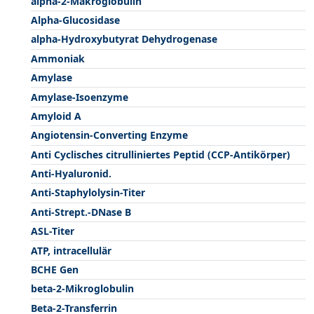
alpha-2-Makroglobulin
Alpha-Glucosidase
alpha-Hydroxybutyrat Dehydrogenase
Ammoniak
Amylase
Amylase-Isoenzyme
Amyloid A
Angiotensin-Converting Enzyme
Anti Cyclisches citrulliniertes Peptid (CCP-Antikörper)
Anti-Hyaluronid.
Anti-Staphylolysin-Titer
Anti-Strept.-DNase B
ASL-Titer
ATP, intracellulär
BCHE Gen
beta-2-Mikroglobulin
Beta-2-Transferrin