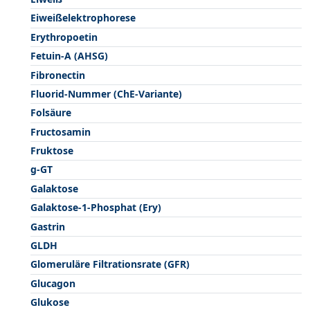
Eiweißelektrophorese
Erythropoetin
Fetuin-A (AHSG)
Fibronectin
Fluorid-Nummer (ChE-Variante)
Folsäure
Fructosamin
Fruktose
g-GT
Galaktose
Galaktose-1-Phosphat (Ery)
Gastrin
GLDH
Glomeruläre Filtrationsrate (GFR)
Glucagon
Glukose