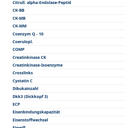
Citrull. alpha-Endolase-Peptid
CK-BB
CK-MB
CK-MM
Coenzym Q - 10
Coerulopl.
COMP
Creatinkinase CK
Creatinkinase-Isoenzyme
Crosslinks
Cystatin C
Dibukainzahl
Dkk3 (Dickkopf 3)
ECP
Eisenbindungskapazität
Eisenstoffwechsel
Eiweiß