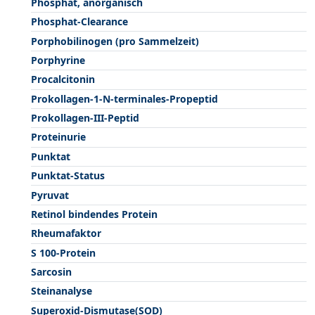
Phosphat, anorganisch
Phosphat-Clearance
Porphobilinogen (pro Sammelzeit)
Porphyrine
Procalcitonin
Prokollagen-1-N-terminales-Propeptid
Prokollagen-III-Peptid
Proteinurie
Punktat
Punktat-Status
Pyruvat
Retinol bindendes Protein
Rheumafaktor
S 100-Protein
Sarcosin
Steinanalyse
Superoxid-Dismutase(SOD)