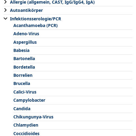
Allergie (allgemein, CAST, IgG/IgG4, IgA)
Autoantikörper
Infektionsserologie/PCR
Acanthamoeba (PCR)
Adeno-Virus
Aspergillus
Babesia
Bartonella
Bordetella
Borrelien
Brucella
Calici-Virus
Campylobacter
Candida
Chikungunya-Virus
Chlamydien
Coccidioides