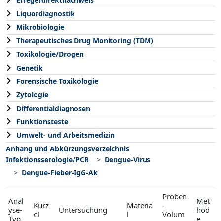
Erregerdirektnachweis
Liquordiagnostik
Mikrobiologie
Therapeutisches Drug Monitoring (TDM)
Toxikologie/Drogen
Genetik
Forensische Toxikologie
Zytologie
Differentialdiagnosen
Funktionsteste
Umwelt- und Arbeitsmedizin
Anhang und Abkürzungsverzeichnis
Infektionsserologie/PCR
Dengue-Virus
Dengue-Fieber-IgG-Ak
Proben
Anal
Met
Kürz
Materia
-
yse-
Untersuchung
hod
el
l
Volum
Typ
e