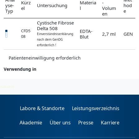
Kürz
Materia
-
yse-
Untersuchung
hod
el
l
Volum
Typ
e
en
Cystische Fibrose
Delta 508
EDTA-
CFD5
2,7 ml
GEN
Einverständniserklärung
Blut
08
nach dem GenDG
erforderlich !
Patienteneinwilligung erforderlich
Verwendung in
Pulmonale Syndrome
2026-08-06
Labore & Standorte
Leistungsverzeichnis
Akademie
Über uns
Presse
Karriere