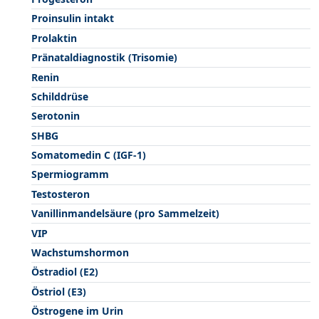
Proinsulin intakt
Prolaktin
Pränataldiagnostik (Trisomie)
Renin
Schilddrüse
Serotonin
SHBG
Somatomedin C (IGF-1)
Spermiogramm
Testosteron
Vanillinmandelsäure (pro Sammelzeit)
VIP
Wachstumshormon
Östradiol (E2)
Östriol (E3)
Östrogene im Urin