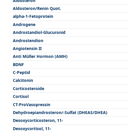
Aldosteron
Aldosteron/Renin Quot.
alpha-1-Fetoprotein
Androgene
Androstandiol-Glucuronid
Androstendion
Angiotensin II
Anti Müller Hormon (AMH)
BDNF
C-Peptid
Calcitonin
Corticosteroide
Cortisol
CT-ProVasopressin
Dehydroepiandrosteron/-Sulfat (DHEAS/DHEA)
Desoxycorticosteron, 11-
Desoxycortisol, 11-