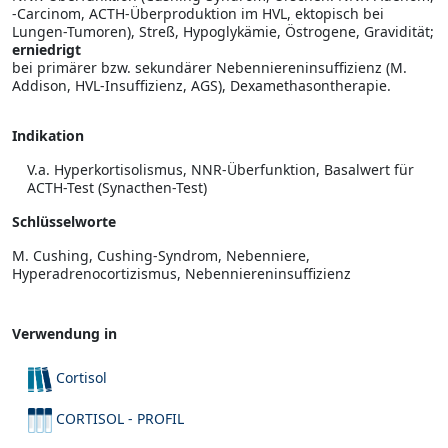
-Carcinom, ACTH-Über­produktion im HVL, ektopisch bei
Lungen-Tumoren), Streß, Hypoglykämie, Östrogene, Gravidität;
erniedrigt
bei primärer bzw. sekundärer Nebenniereninsuffizienz (M.
Addison, HVL-Insuffizienz, AGS), Dexamethasontherapie.
Indikation
V.a. Hyperkortisolismus, NNR-Überfunktion, Basalwert für
ACTH-Test (Synacthen-Test)
Schlüsselworte
M. Cushing, Cushing-Syndrom, Nebenniere,
Hyperadrenocortizismus, Nebenniereninsuffizienz
Verwendung in
Cortisol
CORTISOL - PROFIL