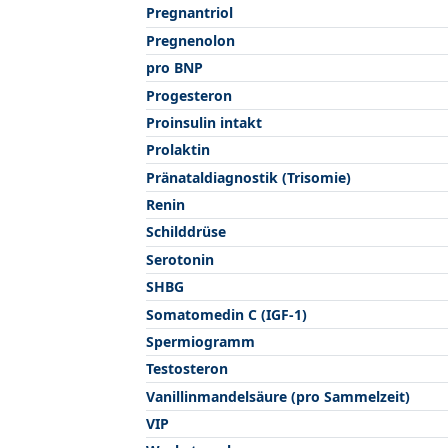
Pregnantriol
Pregnenolon
pro BNP
Progesteron
Proinsulin intakt
Prolaktin
Pränataldiagnostik (Trisomie)
Renin
Schilddrüse
Serotonin
SHBG
Somatomedin C (IGF-1)
Spermiogramm
Testosteron
Vanillinmandelsäure (pro Sammelzeit)
VIP