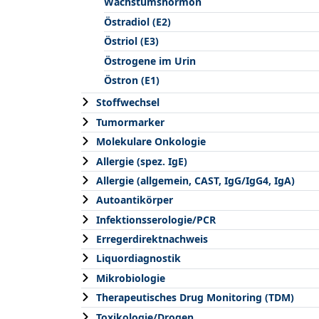
Wachstumshormon
Östradiol (E2)
Östriol (E3)
Östrogene im Urin
Östron (E1)
Stoffwechsel
Tumormarker
Molekulare Onkologie
Allergie (spez. IgE)
Allergie (allgemein, CAST, IgG/IgG4, IgA)
Autoantikörper
Infektionsserologie/PCR
Erregerdirektnachweis
Liquordiagnostik
Mikrobiologie
Therapeutisches Drug Monitoring (TDM)
Toxikologie/Drogen