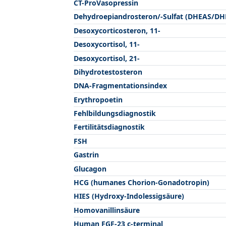
CT-ProVasopressin
Dehydroepiandrosteron/-Sulfat (DHEAS/DH
Desoxycorticosteron, 11-
Desoxycortisol, 11-
Desoxycortisol, 21-
Dihydrotestosteron
DNA-Fragmentationsindex
Erythropoetin
Fehlbildungsdiagnostik
Fertilitätsdiagnostik
FSH
Gastrin
Glucagon
HCG (humanes Chorion-Gonadotropin)
HIES (Hydroxy-Indolessigsäure)
Homovanillinsäure
Human FGF-23 c-terminal