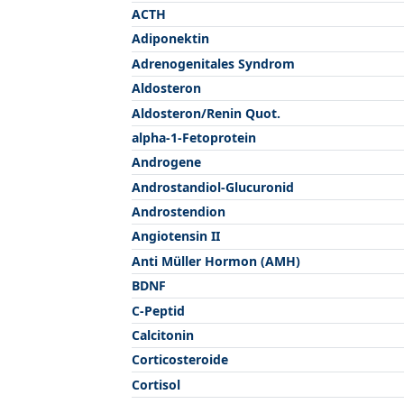
ACTH
Adiponektin
Adrenogenitales Syndrom
Aldosteron
Aldosteron/Renin Quot.
alpha-1-Fetoprotein
Androgene
Androstandiol-Glucuronid
Androstendion
Angiotensin II
Anti Müller Hormon (AMH)
BDNF
C-Peptid
Calcitonin
Corticosteroide
Cortisol