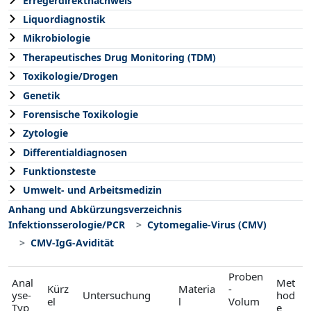
Erregerdirektnachweis
Liquordiagnostik
Mikrobiologie
Therapeutisches Drug Monitoring (TDM)
Toxikologie/Drogen
Genetik
Forensische Toxikologie
Zytologie
Differentialdiagnosen
Funktionsteste
Umwelt- und Arbeitsmedizin
Anhang und Abkürzungsverzeichnis
Infektionsserologie/PCR
Cytomegalie-Virus (CMV)
CMV-IgG-Avidität
Proben
Anal
Met
Kürz
Materia
-
yse-
Untersuchung
hod
el
l
Volum
Typ
e