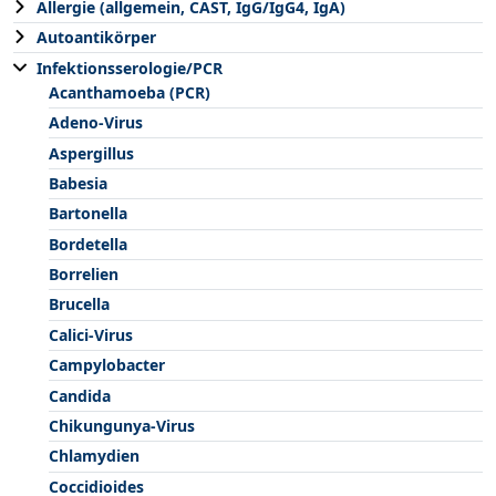
Allergie (allgemein, CAST, IgG/IgG4, IgA)
Autoantikörper
Infektionsserologie/PCR
Acanthamoeba (PCR)
Adeno-Virus
Aspergillus
Babesia
Bartonella
Bordetella
Borrelien
Brucella
Calici-Virus
Campylobacter
Candida
Chikungunya-Virus
Chlamydien
Coccidioides