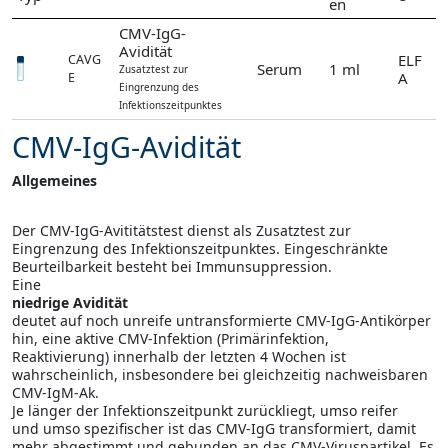
en
CMV-IgG-
Avidität
ELF
CAVG
Serum
1 ml
Zusatztest zur
A
E
Eingrenzung des
Infektionszeitpunktes
CMV-IgG-Avidität
Allgemeines
Der CMV-IgG-Avititätstest dienst als Zusatztest zur
Eingrenzung des Infektionszeitpunktes. Eingeschränkte
Beurteilbarkeit besteht bei Immunsuppression.
Eine
niedrige Avidität
deutet auf noch unreife untransformierte CMV-IgG-Antikörper
hin, eine aktive CMV-Infektion (Primärinfektion,
Reaktivierung) innerhalb der letzten 4 Wochen ist
wahrscheinlich, insbesondere bei gleichzeitig nachweisbaren
CMV-IgM-Ak.
Je länger der Infektionszeitpunkt zurückliegt, umso reifer
und umso spezifischer ist das CMV-IgG transformiert, damit
mehr abgestimmt und gebunden an das CMV-Viruspartikel. Es