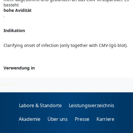
besteht
hohe Avidität
.
Indikation
Clarifying onset of infection (only together with CMV-IgG blot).
Verwendung in
Cytomegalie-Virus (CMV)
2026-08-07
Labore & Standorte
Leistungsverzeichnis
Akademie
Über uns
Presse
Karriere