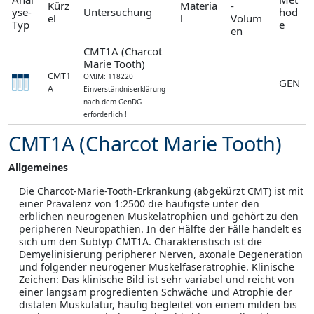
Kürz
Materia
-
yse-
Untersuchung
hod
el
l
Volum
Typ
e
en
CMT1A (Charcot
Marie Tooth)
CMT1
OMIM: 118220
GEN
A
Einverständniserklärung
nach dem GenDG
erforderlich !
CMT1A (Charcot Marie Tooth)
Allgemeines
Die Charcot-Marie-Tooth-Erkrankung (abgekürzt CMT) ist mit
einer Prävalenz von 1:2500 die häufigste unter den
erblichen neurogenen Muskelatrophien und gehört zu den
peripheren Neuropathien. In der Hälfte der Fälle handelt es
sich um den Subtyp CMT1A. Charakteristisch ist die
Demyelinisierung peripherer Nerven, axonale Degeneration
und folgender neurogener Muskelfaseratrophie. Klinische
Zeichen: Das klinische Bild ist sehr variabel und reicht von
einer langsam progredienten Schwäche und Atrophie der
distalen Muskulatur, häufig begleitet von einem milden bis