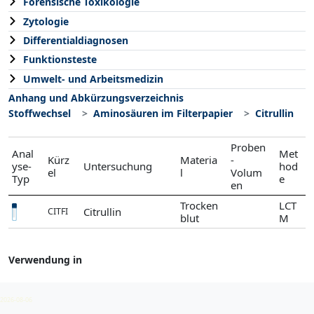
Forensische Toxikologie
Zytologie
Differentialdiagnosen
Funktionsteste
Umwelt- und Arbeitsmedizin
Anhang und Abkürzungsverzeichnis
Stoffwechsel
Aminosäuren im Filterpapier
Citrullin
Proben
Anal
Met
Kürz
Materia
-
yse-
Untersuchung
hod
el
l
Volum
Typ
e
en
Trocken
LCT
Citrullin
CITFI
blut
M
Verwendung in
Aminosäuren (Filterpapier)
2026-08-06