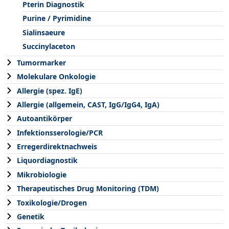
Pterin Diagnostik
Purine / Pyrimidine
Sialinsaeure
Succinylaceton
Tumormarker
Molekulare Onkologie
Allergie (spez. IgE)
Allergie (allgemein, CAST, IgG/IgG4, IgA)
Autoantikörper
Infektionsserologie/PCR
Erregerdirektnachweis
Liquordiagnostik
Mikrobiologie
Therapeutisches Drug Monitoring (TDM)
Toxikologie/Drogen
Genetik