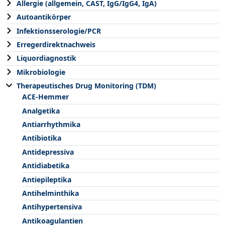
Allergie (allgemein, CAST, IgG/IgG4, IgA)
Autoantikörper
Infektionsserologie/PCR
Erregerdirektnachweis
Liquordiagnostik
Mikrobiologie
Therapeutisches Drug Monitoring (TDM)
ACE-Hemmer
Analgetika
Antiarrhythmika
Antibiotika
Antidepressiva
Antidiabetika
Antiepileptika
Antihelminthika
Antihypertensiva
Antikoagulantien