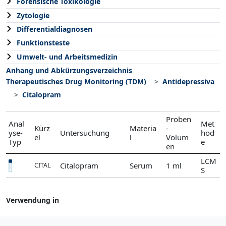
Forensische Toxikologie
Zytologie
Differentialdiagnosen
Funktionsteste
Umwelt- und Arbeitsmedizin
Anhang und Abkürzungsverzeichnis
Therapeutisches Drug Monitoring (TDM)
Antidepressiva
Citalopram
Proben
Anal
Met
Kürz
Materia
-
yse-
Untersuchung
hod
el
l
Volum
Typ
e
en
LCM
Citalopram
Serum
1 ml
CITAL
S
Verwendung in
Antidepressiva