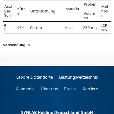
Proben
Anal
Met
Kürz
Materia
-
yse-
Untersuchung
hod
el
l
Volum
Typ
e
en
ICP
Chrom
Haar
250 mg
CRH
MS
Verwendung in
Chrom
2026-08-09
Labore & Standorte
Leistungsverzeichnis
Akademie
Über uns
Presse
Karriere
SYNLAB Holding Deutschland GmbH