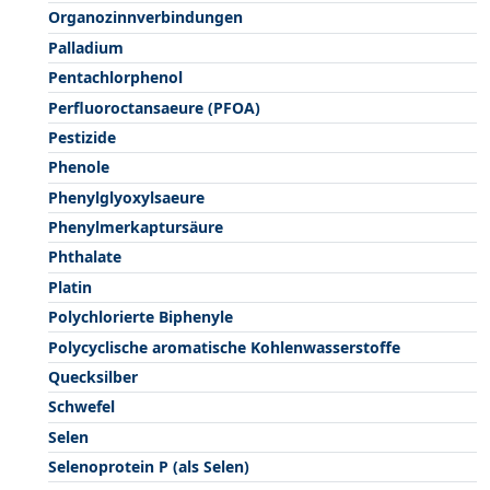
Organozinnverbindungen
Palladium
Pentachlorphenol
Perfluoroctansaeure (PFOA)
Pestizide
Phenole
Phenylglyoxylsaeure
Phenylmerkaptursäure
Phthalate
Platin
Polychlorierte Biphenyle
Polycyclische aromatische Kohlenwasserstoffe
Quecksilber
Schwefel
Selen
Selenoprotein P (als Selen)