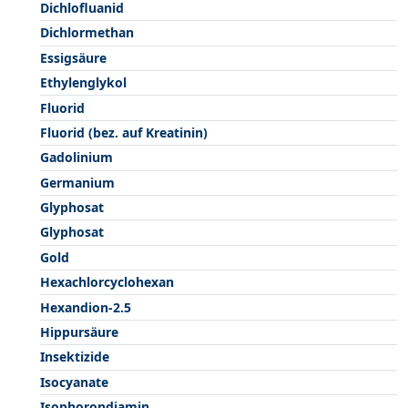
Dichlofluanid
Dichlormethan
Essigsäure
Ethylenglykol
Fluorid
Fluorid (bez. auf Kreatinin)
Gadolinium
Germanium
Glyphosat
Glyphosat
Gold
Hexachlorcyclohexan
Hexandion-2.5
Hippursäure
Insektizide
Isocyanate
Isophorondiamin