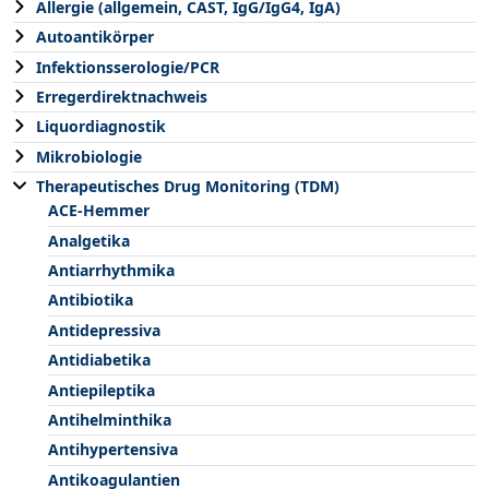
Allergie (allgemein, CAST, IgG/IgG4, IgA)
Autoantikörper
Infektionsserologie/PCR
Erregerdirektnachweis
Liquordiagnostik
Mikrobiologie
Therapeutisches Drug Monitoring (TDM)
ACE-Hemmer
Analgetika
Antiarrhythmika
Antibiotika
Antidepressiva
Antidiabetika
Antiepileptika
Antihelminthika
Antihypertensiva
Antikoagulantien