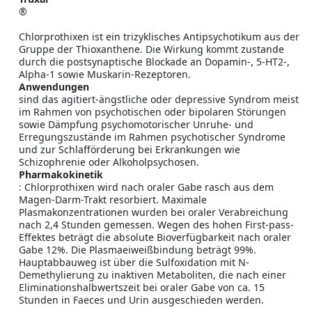
®
Chlorprothixen ist ein trizyklisches Antipsychotikum aus der
Gruppe der Thioxanthene. Die Wirkung kommt zustande
durch die postsynaptische Blockade an Dopamin-, 5-HT2-,
Alpha-1 sowie Muskarin-Rezeptoren.
Anwendungen
sind das agitiert-ängstliche oder depressive Syndrom meist
im Rahmen von psychotischen oder bipolaren Störungen
sowie Dämpfung psychomotorischer Unruhe- und
Erregungszustände im Rahmen psychotischer Syndrome
und zur Schlafförderung bei Erkrankungen wie
Schizophrenie oder Alkoholpsychosen.
Pharmakokinetik
: Chlorprothixen wird nach oraler Gabe rasch aus dem
Magen-Darm-Trakt resorbiert. Maximale
Plasmakonzentrationen wurden bei oraler Verabreichung
nach 2,4 Stunden gemessen. Wegen des hohen First-pass-
Effektes beträgt die absolute Bioverfügbarkeit nach oraler
Gabe 12%. Die Plasmaeiweißbindung beträgt 99%.
Hauptabbauweg ist über die Sulfoxidation mit N-
Demethylierung zu inaktiven Metaboliten, die nach einer
Eliminationshalbwertszeit bei oraler Gabe von ca. 15
Stunden in Faeces und Urin ausgeschieden werden.