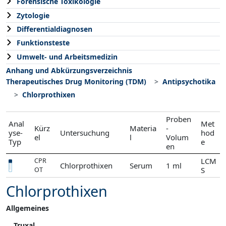
Forensische Toxikologie
Zytologie
Differentialdiagnosen
Funktionsteste
Umwelt- und Arbeitsmedizin
Anhang und Abkürzungsverzeichnis
Therapeutisches Drug Monitoring (TDM)
Antipsychotika
Chlorprothixen
Proben
Anal
Met
Kürz
Materia
-
yse-
Untersuchung
hod
el
l
Volum
Typ
e
en
LCM
CPR
Chlorprothixen
Serum
1 ml
S
OT
Chlorprothixen
Allgemeines
Truxal