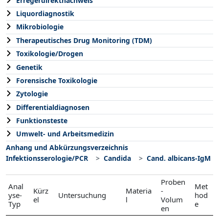
Erregerdirektnachweis
Liquordiagnostik
Mikrobiologie
Therapeutisches Drug Monitoring (TDM)
Toxikologie/Drogen
Genetik
Forensische Toxikologie
Zytologie
Differentialdiagnosen
Funktionsteste
Umwelt- und Arbeitsmedizin
Anhang und Abkürzungsverzeichnis
Infektionsserologie/PCR
Candida
Cand. albicans-IgM
Proben
Anal
Met
Kürz
Materia
-
yse-
Untersuchung
hod
el
l
Volum
Typ
e
en