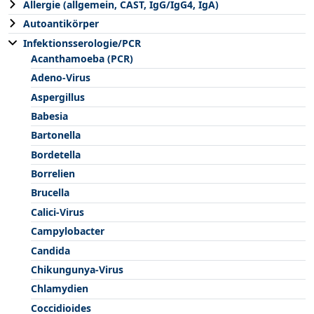
Allergie (allgemein, CAST, IgG/IgG4, IgA)
Autoantikörper
Infektionsserologie/PCR
Acanthamoeba (PCR)
Adeno-Virus
Aspergillus
Babesia
Bartonella
Bordetella
Borrelien
Brucella
Calici-Virus
Campylobacter
Candida
Chikungunya-Virus
Chlamydien
Coccidioides