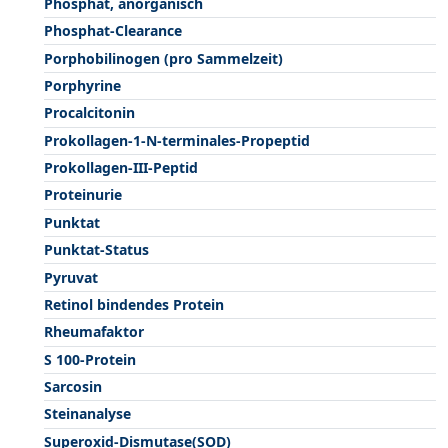
Phosphat, anorganisch
Phosphat-Clearance
Porphobilinogen (pro Sammelzeit)
Porphyrine
Procalcitonin
Prokollagen-1-N-terminales-Propeptid
Prokollagen-III-Peptid
Proteinurie
Punktat
Punktat-Status
Pyruvat
Retinol bindendes Protein
Rheumafaktor
S 100-Protein
Sarcosin
Steinanalyse
Superoxid-Dismutase(SOD)