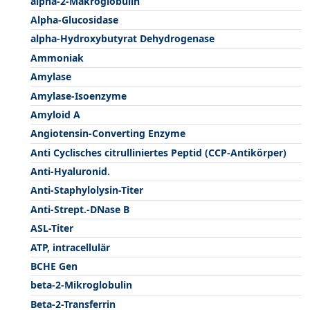
alpha-2-Makroglobulin
Alpha-Glucosidase
alpha-Hydroxybutyrat Dehydrogenase
Ammoniak
Amylase
Amylase-Isoenzyme
Amyloid A
Angiotensin-Converting Enzyme
Anti Cyclisches citrulliniertes Peptid (CCP-Antikörper)
Anti-Hyaluronid.
Anti-Staphylolysin-Titer
Anti-Strept.-DNase B
ASL-Titer
ATP, intracellulär
BCHE Gen
beta-2-Mikroglobulin
Beta-2-Transferrin