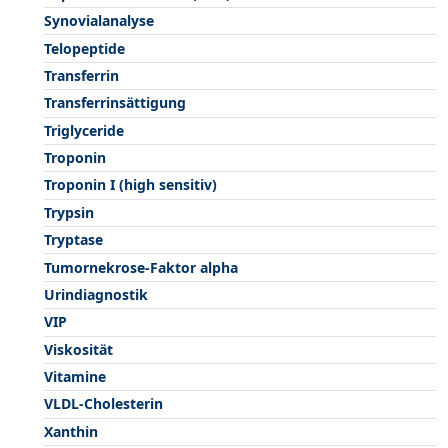
Synovialanalyse
Telopeptide
Transferrin
Transferrinsättigung
Triglyceride
Troponin
Troponin I (high sensitiv)
Trypsin
Tryptase
Tumornekrose-Faktor alpha
Urindiagnostik
VIP
Viskosität
Vitamine
VLDL-Cholesterin
Xanthin