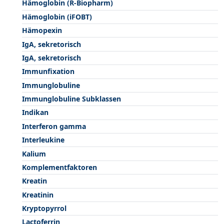
Hämoglobin (R-Biopharm)
Hämoglobin (iFOBT)
Hämopexin
IgA, sekretorisch
IgA, sekretorisch
Immunfixation
Immunglobuline
Immunglobuline Subklassen
Indikan
Interferon gamma
Interleukine
Kalium
Komplementfaktoren
Kreatin
Kreatinin
Kryptopyrrol
Lactoferrin