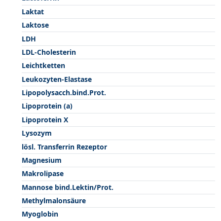
Laktat
Laktose
LDH
LDL-Cholesterin
Leichtketten
Leukozyten-Elastase
Lipopolysacch.bind.Prot.
Lipoprotein (a)
Lipoprotein X
Lysozym
lösl. Transferrin Rezeptor
Magnesium
Makrolipase
Mannose bind.Lektin/Prot.
Methylmalonsäure
Myoglobin