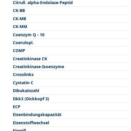
Citrull. alpha-Endolase-Peptid
CK-BB
CK-MB
CK-MM
Coenzym Q - 10
Coerulopl.
COMP
Creatinkinase CK
Creatinkinase-Isoenzyme
Crosslinks
Cystatin C
Dibukainzahl
Dkk3 (Dickkopf 3)
ECP
Eisenbindungskapazität
Eisenstoffwechsel
Eiweiß