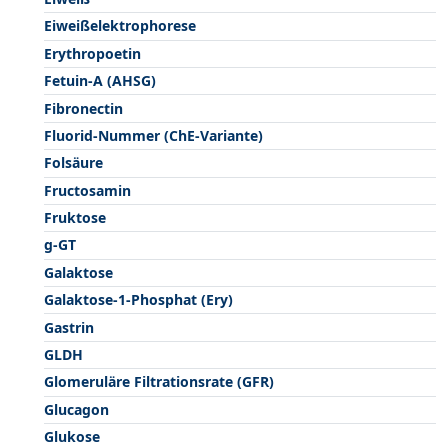
Eiweißelektrophorese
Erythropoetin
Fetuin-A (AHSG)
Fibronectin
Fluorid-Nummer (ChE-Variante)
Folsäure
Fructosamin
Fruktose
g-GT
Galaktose
Galaktose-1-Phosphat (Ery)
Gastrin
GLDH
Glomeruläre Filtrationsrate (GFR)
Glucagon
Glukose