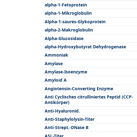
alpha-1-Fetoprotein
alpha-1-Mikroglobulin
Alpha-1-saures-Glykoprotein
alpha-2-Makroglobulin
Alpha-Glucosidase
alpha-Hydroxybutyrat Dehydrogenase
Ammoniak
Amylase
Amylase-Isoenzyme
Amyloid A
Angiotensin-Converting Enzyme
Anti Cyclisches citrulliniertes Peptid (CCP-
Antikörper)
Anti-Hyaluronid.
Anti-Staphylolysin-Titer
Anti-Strept.-DNase B
ASL-Titer