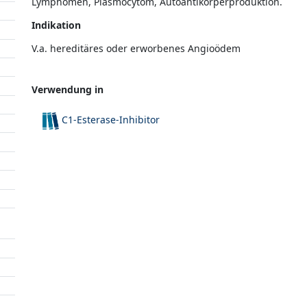
Lymphomen, Plasmocytom, Autoantikörperproduktion.
Indikation
V.a. hereditäres oder erworbenes Angioödem
Verwendung in
C1-Esterase-Inhibitor