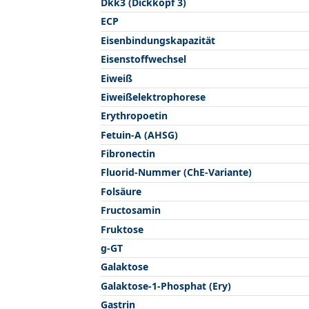
Dkk3 (Dickkopf 3)
ECP
Eisenbindungskapazität
Eisenstoffwechsel
Eiweiß
Eiweißelektrophorese
Erythropoetin
Fetuin-A (AHSG)
Fibronectin
Fluorid-Nummer (ChE-Variante)
Folsäure
Fructosamin
Fruktose
g-GT
Galaktose
Galaktose-1-Phosphat (Ery)
Gastrin