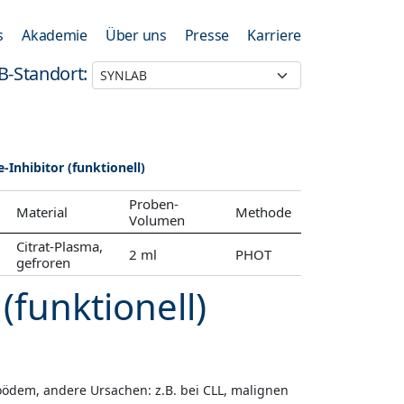
s
Akademie
Über uns
Presse
Karriere
B-Standort:
-Inhibitor (funktionell)
Proben-
Material
Methode
Volumen
Citrat-Plasma,
2 ml
PHOT
gefroren
(funktionell)
ödem, andere Ursachen: z.B. bei CLL, malignen