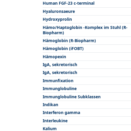
Human FGF-23 c-terminal
Hyaluronsaeure
Hydroxyprolin
Hämo/Haptoglobin -Komplex im Stuhl (R-
Biopharm)
Hämoglobin (R-Biopharm)
Hämoglobin (iFOBT)
Hämopexin
IgA, sekretorisch
IgA, sekretorisch
Immunfixation
Immunglobuline
Immunglobuline Subklassen
Indikan
Interferon gamma
Interleukine
Kalium