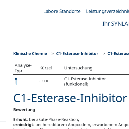
Labore Standorte
Leistungsverzeichni
Ihr SYNLA
Klinische Chemie
C1-Esterase-Inhibitor
C1-Esterase
Analyse-
Kürzel
Untersuchung
Typ
C1-Esterase-Inhibitor
C1EIF
(funktionell)
C1-Esterase-Inhibitor 
Bewertung
Erhöht
: bei akute-Phase-Reaktion;
erniedrigt
: bei hereditärem Angioödem, erworbenem Angio