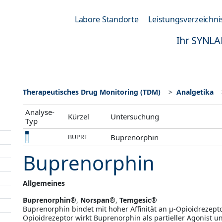
Labore Standorte
Leistungsverzeichni
Ihr SYNLA
Therapeutisches Drug Monitoring (TDM)
Analgetika
Analyse-
Kürzel
Untersuchung
Typ
Buprenorphin
BUPRE
Buprenorphin
Allgemeines
Buprenorphin
®,
Norspan
®,
Temgesic
®
Buprenorphin bindet mit hoher Affinität an µ-Opioidrezeptor
Opioidrezeptor wirkt Buprenorphin als partieller Agonist 