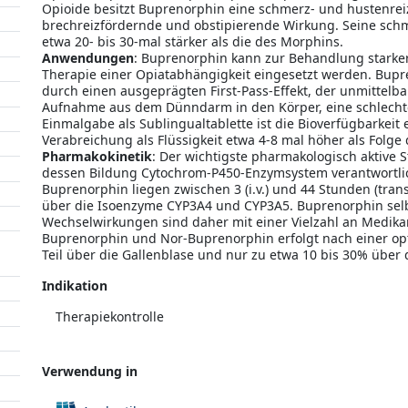
Opioide besitzt Buprenorphin eine schmerz- und hustenrei
brechreizfördernde und obstipierende Wirkung. Seine schme
etwa 20- bis 30-mal stärker als die des Morphins.
Anwendungen
: Buprenorphin kann zur Behandlung starker
Therapie einer Opiatabhängigkeit eingesetzt werden. Bupr
durch einen ausgeprägten First-Pass-Effekt, der unmittelb
Aufnahme aus dem Dünndarm in den Körper, eine schlechte 
Einmalgabe als Sublingualtablette ist die Bioverfügbarkeit
Verabreichung als Flüssigkeit etwa 4-8 mal höher als Folge
Pharmakokinetik
: Der wichtigste pharmakologisch aktive 
dessen Bildung Cytochrom-P450-Enzymsystem verantwortlich
Buprenorphin liegen zwischen 3 (i.v.) und 44 Stunden (tran
über die Isoenzyme CYP3A4 und CYP3A5. Buprenorphin se
Wechselwirkungen sind daher mit einer Vielzahl an Medik
Buprenorphin und Nor-Buprenorphin erfolgt nach einer o
Teil über die Gallenblase und nur zu etwa 10 bis 30% über 
Indikation
Therapiekontrolle
Verwendung in