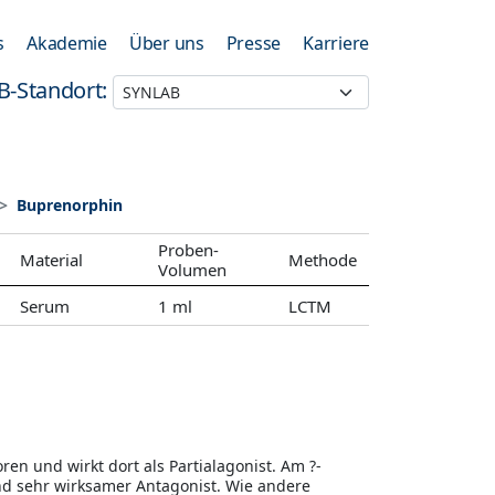
s
Akademie
Über uns
Presse
Karriere
B-Standort:
Buprenorphin
Proben-
Material
Methode
Volumen
Serum
1 ml
LCTM
en und wirkt dort als Partialagonist. Am ?-
und sehr wirksamer Antagonist. Wie andere