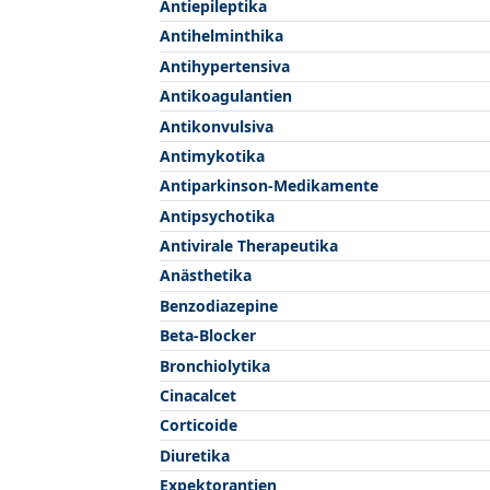
Antiepileptika
Antihelminthika
Antihypertensiva
Antikoagulantien
Antikonvulsiva
Antimykotika
Antiparkinson-Medikamente
Antipsychotika
Antivirale Therapeutika
Anästhetika
Benzodiazepine
Beta-Blocker
Bronchiolytika
Cinacalcet
Corticoide
Diuretika
Expektorantien