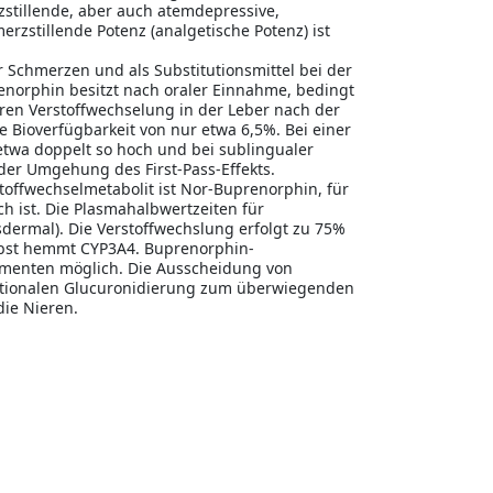
zstillende, aber auch atemdepressive,
rzstillende Potenz (analgetische Potenz) ist
 Schmerzen und als Substitutionsmittel bei der
enorphin besitzt nach oraler Einnahme, bedingt
aren Verstoffwechselung in der Leber nach der
Bioverfügbarkeit von nur etwa 6,5%. Bei einer
 etwa doppelt so hoch und bei sublingualer
 der Umgehung des First-Pass-Effekts.
Stoffwechselmetabolit ist Nor-Buprenorphin, für
 ist. Die Plasmahalbwertzeiten für
sdermal). Die Verstoffwechslung erfolgt zu 75%
lbst hemmt CYP3A4. Buprenorphin-
amenten möglich. Die Ausscheidung von
ptionalen Glucuronidierung zum überwiegenden
die Nieren.