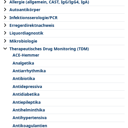
Allergie (allgemein, CAST, IgG/IgG4, IgA)
Autoantikörper
Infektionsserologie/PCR
Erregerdirektnachweis
Liquordiagnostik
Mikrobiologie
Therapeutisches Drug Monitoring (TDM)
ACE-Hemmer
Analgetika
Antiarrhythmika
Antibiotika
Antidepressiva
Antidiabetika
Antiepileptika
Antihelminthika
Antihypertensiva
Antikoagulantien