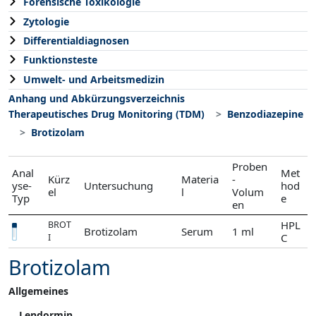
Forensische Toxikologie
Zytologie
Differentialdiagnosen
Funktionsteste
Umwelt- und Arbeitsmedizin
Anhang und Abkürzungsverzeichnis
Therapeutisches Drug Monitoring (TDM)
Benzodiazepine
Brotizolam
Proben
Anal
Met
Kürz
Materia
-
yse-
Untersuchung
hod
el
l
Volum
Typ
e
en
HPL
BROT
Brotizolam
Serum
1 ml
C
I
Brotizolam
Allgemeines
Lendormin