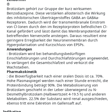
®
Brotizolam gehört zur Gruppe der kurz wirksamen
Benzodiazepine. Diese verstärken allosterisch die Wirkung
des inhibitorischen Überträgerstoffes GABA an GABAa-
Rezeptoren. Dadurch wird der transmembranale Einstrom
von Cl-Ionen durch den im Rezeptorprotein befindlichen Cl-
Kanal gefördert und lässt damit das Membranpotential der
betreffenden Nervenzelle ansteigen. Daraus resultiert eine
geringere Erregbarkeit der Neuronenmembran durch
Hyperpolarisation und Kurzschluss von EPSPs.
Anwendungen
: Brotizolam wird bei behandlungsbedürftigen
Einschlafstörungen und Durchschlafstörungen angewendet.
Es verlängert die Gesamtschlafzeit und verkürzt die
Wachstadien.
Pharmakokinetik
: die Bioverfügbarkeit nach einer oralen Dosis ist ca. 70%.
Hohe Plasmaspiegel werden nach einer Stunde erreicht, die
Proteinbindung beträgt 90%. Die Metabolisierung von
Brotizolam geschieht in der Leber überwiegend zu N-
Desmethylbrotizolam (Halbwertszeit 4-19.5 h) und anderen
Metaboliten. 22.5% der Substanz wird renal ausgeschieden,
ebenso tritt eine Exkretion im Gallensaft auf.
Indikation