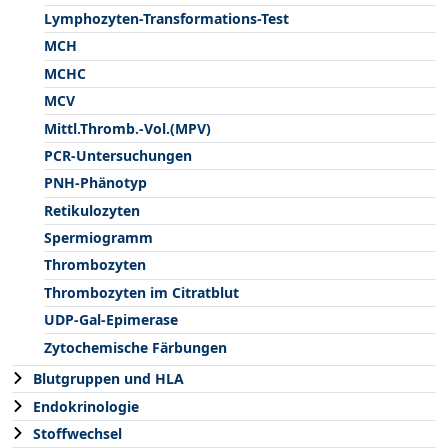
Lymphozyten-Transformations-Test
MCH
MCHC
MCV
Mittl.Thromb.-Vol.(MPV)
PCR-Untersuchungen
PNH-Phänotyp
Retikulozyten
Spermiogramm
Thrombozyten
Thrombozyten im Citratblut
UDP-Gal-Epimerase
Zytochemische Färbungen
Blutgruppen und HLA
Endokrinologie
Stoffwechsel