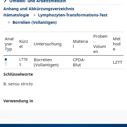
Umwelt- und Arbeitsmedizin
Anhang und Abkürzungsverzeichnis
Hämatologie
Lymphozyten-Transformations-Test
Borrelien (Vollantigen)
Proben
Anal
Met
Kürz
Materia
-
yse-
Untersuchung
hod
el
l
Volum
Typ
e
en
Borrelien
CPDA-
LTTB
LZTT
(Vollantigen)
Blut
S
Schlüsselworte
B. sensu stricto
Verwendung in
Lymphozyten-Transformations-Test
2026-08-07