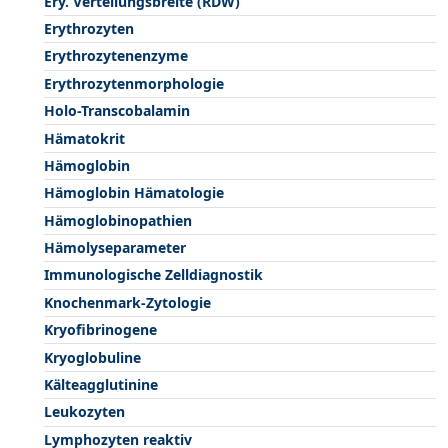
Ery. Verteilungsbreite (RDW)
Erythrozyten
Erythrozytenenzyme
Erythrozytenmorphologie
Holo-Transcobalamin
Hämatokrit
Hämoglobin
Hämoglobin Hämatologie
Hämoglobinopathien
Hämolyseparameter
Immunologische Zelldiagnostik
Knochenmark-Zytologie
Kryofibrinogene
Kryoglobuline
Kälteagglutinine
Leukozyten
Lymphozyten reaktiv