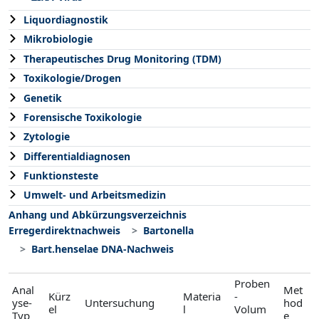
Liquordiagnostik
Mikrobiologie
Therapeutisches Drug Monitoring (TDM)
Toxikologie/Drogen
Genetik
Forensische Toxikologie
Zytologie
Differentialdiagnosen
Funktionsteste
Umwelt- und Arbeitsmedizin
Anhang und Abkürzungsverzeichnis
Erregerdirektnachweis
Bartonella
Bart.henselae DNA-Nachweis
Proben
Anal
Met
Kürz
Materia
-
yse-
Untersuchung
hod
el
l
Volum
Typ
e