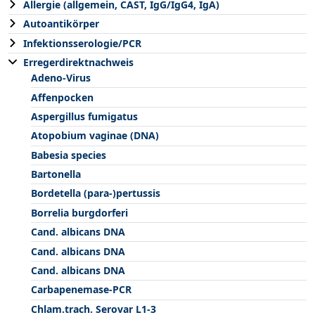
Allergie (allgemein, CAST, IgG/IgG4, IgA)
Autoantikörper
Infektionsserologie/PCR
Erregerdirektnachweis
Adeno-Virus
Affenpocken
Aspergillus fumigatus
Atopobium vaginae (DNA)
Babesia species
Bartonella
Bordetella (para-)pertussis
Borrelia burgdorferi
Cand. albicans DNA
Cand. albicans DNA
Cand. albicans DNA
Carbapenemase-PCR
Chlam.trach. Serovar L1-3