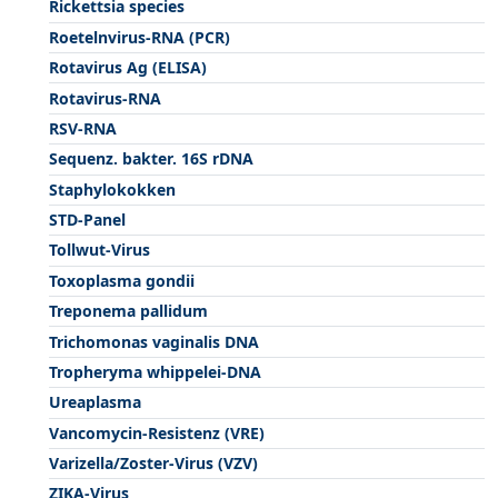
Rickettsia species
Roetelnvirus-RNA (PCR)
Rotavirus Ag (ELISA)
Rotavirus-RNA
RSV-RNA
Sequenz. bakter. 16S rDNA
Staphylokokken
STD-Panel
Tollwut-Virus
Toxoplasma gondii
Treponema pallidum
Trichomonas vaginalis DNA
Tropheryma whippelei-DNA
Ureaplasma
Vancomycin-Resistenz (VRE)
Varizella/Zoster-Virus (VZV)
ZIKA-Virus