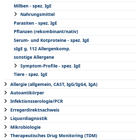
Milben - spez. IgE
Nahrungsmittel
Parasiten - spez. IgE
Pflanzen (rekombinant/nativ)
Serum- und Kotproteine - spez. IgE
sIgE g. 112 Allergenkomp.
sonstige Allergene
Symptom-Profile - spez. IgE
Tiere - spez. IgE
Allergie (allgemein, CAST, IgG/IgG4, IgA)
Autoantikörper
Infektionsserologie/PCR
Erregerdirektnachweis
Liquordiagnostik
Mikrobiologie
Therapeutisches Drug Monitoring (TDM)