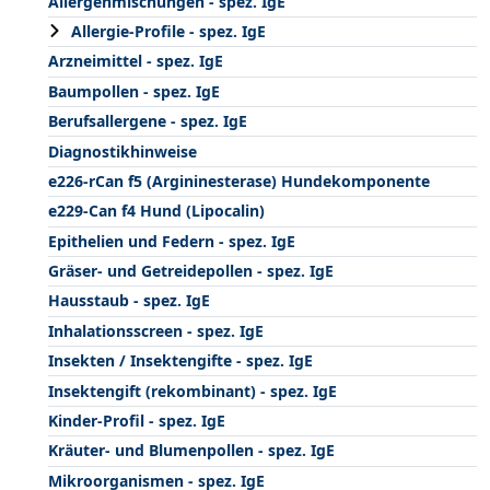
Allergenmischungen - spez. IgE
Allergie-Profile - spez. IgE
Arzneimittel - spez. IgE
Baumpollen - spez. IgE
Berufsallergene - spez. IgE
Diagnostikhinweise
e226-rCan f5 (Argininesterase) Hundekomponente
e229-Can f4 Hund (Lipocalin)
Epithelien und Federn - spez. IgE
Gräser- und Getreidepollen - spez. IgE
Hausstaub - spez. IgE
Inhalationsscreen - spez. IgE
Insekten / Insektengifte - spez. IgE
Insektengift (rekombinant) - spez. IgE
Kinder-Profil - spez. IgE
Kräuter- und Blumenpollen - spez. IgE
Mikroorganismen - spez. IgE