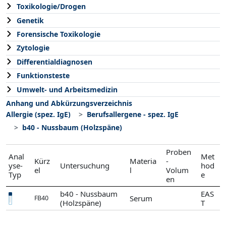
Toxikologie/Drogen
Genetik
Forensische Toxikologie
Zytologie
Differentialdiagnosen
Funktionsteste
Umwelt- und Arbeitsmedizin
Anhang und Abkürzungsverzeichnis
Allergie (spez. IgE)
Berufsallergene - spez. IgE
b40 - Nussbaum (Holzspäne)
Proben
Anal
Met
Kürz
Materia
-
yse-
Untersuchung
hod
el
l
Volum
Typ
e
en
b40 - Nussbaum
EAS
Serum
FB40
(Holzspäne)
T