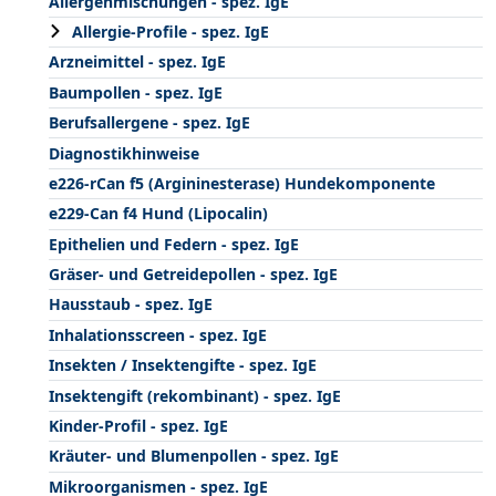
Allergenmischungen - spez. IgE
Allergie-Profile - spez. IgE
Arzneimittel - spez. IgE
Baumpollen - spez. IgE
Berufsallergene - spez. IgE
Diagnostikhinweise
e226-rCan f5 (Argininesterase) Hundekomponente
e229-Can f4 Hund (Lipocalin)
Epithelien und Federn - spez. IgE
Gräser- und Getreidepollen - spez. IgE
Hausstaub - spez. IgE
Inhalationsscreen - spez. IgE
Insekten / Insektengifte - spez. IgE
Insektengift (rekombinant) - spez. IgE
Kinder-Profil - spez. IgE
Kräuter- und Blumenpollen - spez. IgE
Mikroorganismen - spez. IgE