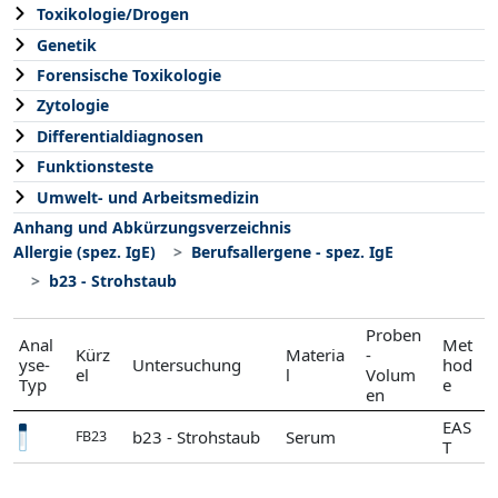
Toxikologie/Drogen
Genetik
Forensische Toxikologie
Zytologie
Differentialdiagnosen
Funktionsteste
Umwelt- und Arbeitsmedizin
Anhang und Abkürzungsverzeichnis
Allergie (spez. IgE)
Berufsallergene - spez. IgE
b23 - Strohstaub
Proben
Anal
Met
Kürz
Materia
-
yse-
Untersuchung
hod
el
l
Volum
Typ
e
en
EAS
b23 - Strohstaub
Serum
FB23
T