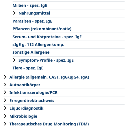
Milben - spez. IgE
Nahrungsmittel
Parasiten - spez. IgE
Pflanzen (rekombinant/nativ)
Serum- und Kotproteine - spez. IgE
sIgE g. 112 Allergenkomp.
sonstige Allergene
Symptom-Profile - spez. IgE
Tiere - spez. IgE
Allergie (allgemein, CAST, IgG/IgG4, IgA)
Autoantikörper
Infektionsserologie/PCR
Erregerdirektnachweis
Liquordiagnostik
Mikrobiologie
Therapeutisches Drug Monitoring (TDM)