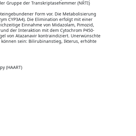
s der Gruppe der Transkriptasehemmer (NRTI)
proteingebundener Form vor. Die Metabolisierung
ym CYP3A4). Die Elimination erfolgt mit einer
eichzeitige Einnahme von Midazolam, Pimozid,
grund der Interaktion mit dem Cytochrom P450-
el von Atazanavir kontraindiziert. Unerwünschte
nnen sein: Bilirubinanstieg, Ikterus, erhöhte
rapy (HAART)