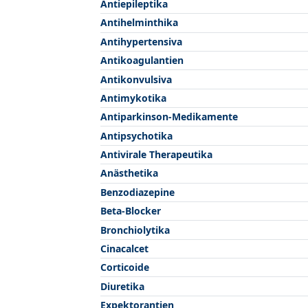
Antiepileptika
Antihelminthika
Antihypertensiva
Antikoagulantien
Antikonvulsiva
Antimykotika
Antiparkinson-Medikamente
Antipsychotika
Antivirale Therapeutika
Anästhetika
Benzodiazepine
Beta-Blocker
Bronchiolytika
Cinacalcet
Corticoide
Diuretika
Expektorantien