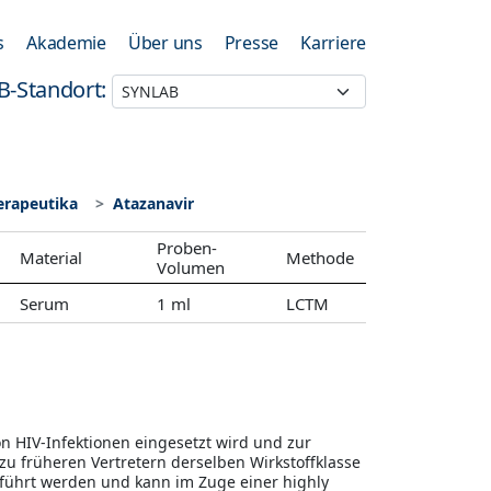
s
Akademie
Über uns
Presse
Karriere
B-Standort:
herapeutika
Atazanavir
Proben-
Material
Methode
Volumen
Serum
1 ml
LCTM
n HIV-Infektionen eingesetzt wird und zur
zu früheren Vertretern derselben Wirkstoffklasse
eführt werden und kann im Zuge einer highly