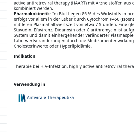
active antiretroviral therapy (HAART) mit Arzneistoffen au
kombiniert werden.
Pharmakokinetik
: Im Blut liegen 86 % des Wirkstoffs in 
erfolgt vor allem in der Leber durch Cytochrom P450 (Isoenz
mittleren Plasmahalbwertszeit von etwa 7 Stunden. Eine gl
Stavudin, Efavirenz, Didanosin oder Clarithromycin ist auf
System und damit einhergehender veränderter Plasmaspieg
Laborwertveränderungen durch die Medikamentenwirkung kö
Cholesterinwerte oder Hyperlipidämie.
Indikation
Therapie bei HIV-Infektion, highly active antiretroviral the
Verwendung in
Antivirale Therapeutika