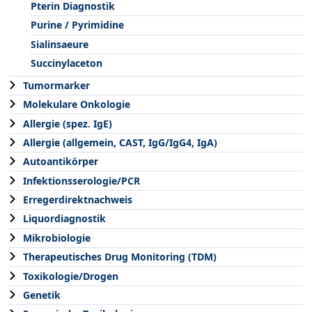
Pterin Diagnostik
Purine / Pyrimidine
Sialinsaeure
Succinylaceton
Tumormarker
Molekulare Onkologie
Allergie (spez. IgE)
Allergie (allgemein, CAST, IgG/IgG4, IgA)
Autoantikörper
Infektionsserologie/PCR
Erregerdirektnachweis
Liquordiagnostik
Mikrobiologie
Therapeutisches Drug Monitoring (TDM)
Toxikologie/Drogen
Genetik