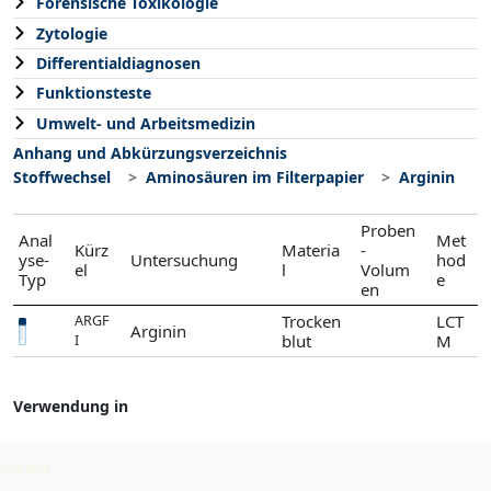
Forensische Toxikologie
Zytologie
Differentialdiagnosen
Funktionsteste
Umwelt- und Arbeitsmedizin
Anhang und Abkürzungsverzeichnis
Stoffwechsel
Aminosäuren im Filterpapier
Arginin
Proben
Anal
Met
Kürz
Materia
-
yse-
Untersuchung
hod
el
l
Volum
Typ
e
en
Trocken
LCT
ARGF
Arginin
blut
M
I
Verwendung in
Aminosäuren (Filterpapier)
2026-08-08