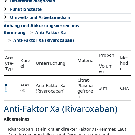
Differentialdiagnosen
Funktionsteste
Umwelt- und Arbeitsmedizin
Anhang und Abkürzungsverzeichnis
Gerinnung
Anti-Faktor Xa
Anti-Faktor Xa (Rivaroxaban)
Proben
Anal
Met
Kürz
Materia
-
yse-
Untersuchung
hod
el
l
Volum
Typ
e
en
Citrat-
Anti-Faktor Xa
Plasma,
AFA1
3 ml
CHA
(Rivaroxaban)
gefrore
0X
n
Anti-Faktor Xa (Rivaroxaban)
Allgemeines
Rivaroxaban ist ein oraler direkter Faktor Xa-Hemmer. Laut
Angabe des Herstellers sind Dosisanpassung und