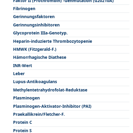
Faktor II (Prothrombin) -Genmutation (G20210A)
Fibrinogen
Gerinnungsfaktoren
Gerinnungsinhibitoren
Glycoprotein IIIa-Genotyp.
Heparin-induzierte Thrombozytopenie
HMWK (Fitzgerald-F.)
Hämorrhagische Diathese
INR-Wert
Leber
Lupus-Antikoagulans
Methylentetrahydrofolat-Reduktase
Plasminogen
Plasminogen-Aktivator-Inhibitor (PAI)
Praekallikrein/Fletcher-F.
Protein C
Protein S