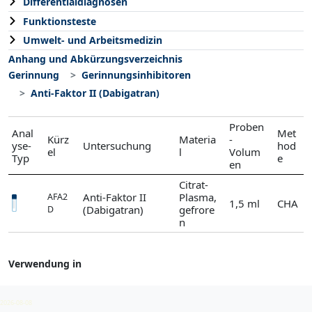
Differentialdiagnosen
Funktionsteste
Umwelt- und Arbeitsmedizin
Anhang und Abkürzungsverzeichnis
Gerinnung
Gerinnungsinhibitoren
Anti-Faktor II (Dabigatran)
Proben
Anal
Met
Kürz
Materia
-
yse-
Untersuchung
hod
el
l
Volum
Typ
e
en
Citrat-
Anti-Faktor II
Plasma,
AFA2
1,5 ml
CHA
(Dabigatran)
gefrore
D
n
Verwendung in
Gerinnungsinhibitoren
2026-08-08