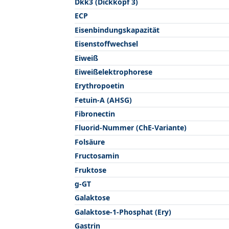
Dkk3 (Dickkopf 3)
ECP
Eisenbindungskapazität
Eisenstoffwechsel
Eiweiß
Eiweißelektrophorese
Erythropoetin
Fetuin-A (AHSG)
Fibronectin
Fluorid-Nummer (ChE-Variante)
Folsäure
Fructosamin
Fruktose
g-GT
Galaktose
Galaktose-1-Phosphat (Ery)
Gastrin