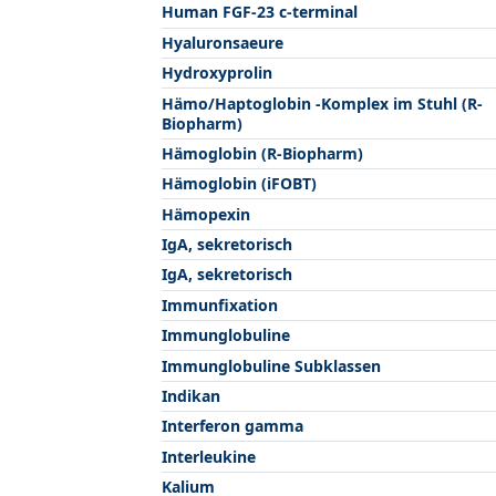
Human FGF-23 c-terminal
Hyaluronsaeure
Hydroxyprolin
Hämo/Haptoglobin -Komplex im Stuhl (R-
Biopharm)
Hämoglobin (R-Biopharm)
Hämoglobin (iFOBT)
Hämopexin
IgA, sekretorisch
IgA, sekretorisch
Immunfixation
Immunglobuline
Immunglobuline Subklassen
Indikan
Interferon gamma
Interleukine
Kalium