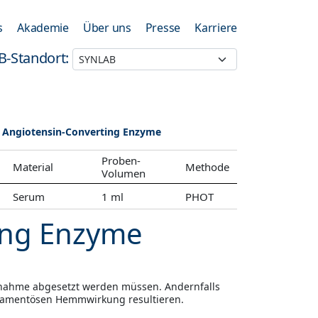
s
Akademie
Über uns
Presse
Karriere
B-Standort:
Angiotensin-Converting Enzyme
Proben-
Material
Methode
Volumen
Serum
1 ml
PHOT
ing Enzyme
bnahme abgesetzt werden müssen. Andernfalls
ikamentösen Hemmwirkung resultieren.