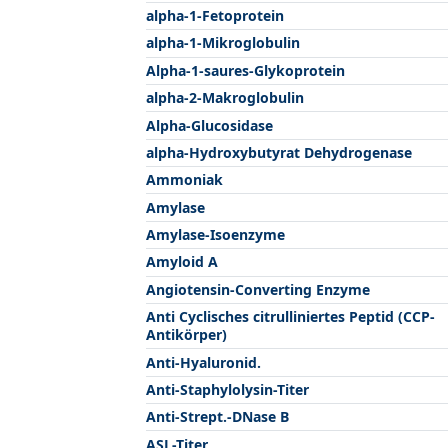
alpha-1-Fetoprotein
alpha-1-Mikroglobulin
Alpha-1-saures-Glykoprotein
alpha-2-Makroglobulin
Alpha-Glucosidase
alpha-Hydroxybutyrat Dehydrogenase
Ammoniak
Amylase
Amylase-Isoenzyme
Amyloid A
Angiotensin-Converting Enzyme
Anti Cyclisches citrulliniertes Peptid (CCP-
Antikörper)
Anti-Hyaluronid.
Anti-Staphylolysin-Titer
Anti-Strept.-DNase B
ASL-Titer