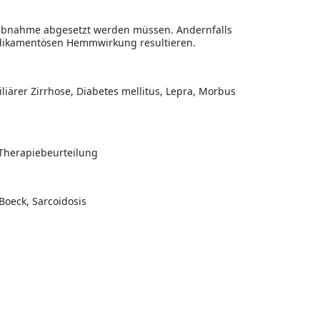
tabnahme abgesetzt werden müssen. Andernfalls
edikamentösen Hemmwirkung resultieren.
 biliärer Zirrhose, Diabetes mellitus, Lepra, Morbus
 Therapiebeurteilung
 Boeck, Sarcoidosis