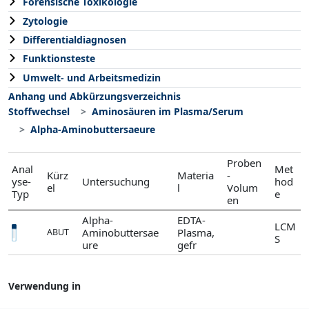
Forensische Toxikologie
Zytologie
Differentialdiagnosen
Funktionsteste
Umwelt- und Arbeitsmedizin
Anhang und Abkürzungsverzeichnis
Stoffwechsel
Aminosäuren im Plasma/Serum
Alpha-Aminobuttersaeure
Proben
Anal
Met
Kürz
Materia
-
yse-
Untersuchung
hod
el
l
Volum
Typ
e
en
Alpha-
EDTA-
LCM
Aminobuttersae
Plasma,
ABUT
S
ure
gefr
Verwendung in