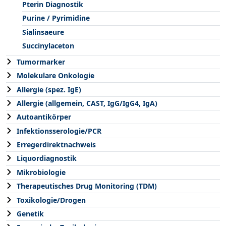
Pterin Diagnostik
Purine / Pyrimidine
Sialinsaeure
Succinylaceton
Tumormarker
Molekulare Onkologie
Allergie (spez. IgE)
Allergie (allgemein, CAST, IgG/IgG4, IgA)
Autoantikörper
Infektionsserologie/PCR
Erregerdirektnachweis
Liquordiagnostik
Mikrobiologie
Therapeutisches Drug Monitoring (TDM)
Toxikologie/Drogen
Genetik