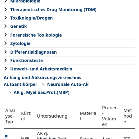
Mikrobiologie
Therapeutisches Drug Monitoring (TDM)
Toxikologie/Drogen
Genetik
Forensische Toxikologie
Zytologie
Differentialdiagnosen
Funktionsteste
Umwelt- und Arbeitsmedizin
Anhang und Abkürzungsverzeichnis
Autoantikörper
Neuronale Auto-Ak
AK g. Myel.bas.Prot.(MBP)
Proben
Anal
Met
Kürz
Materia
-
yse-
Untersuchung
hod
el
l
Volum
Typ
e
en
AK g.
Myel.bas.Prot.
Serum
1 ml
IFT
MBP