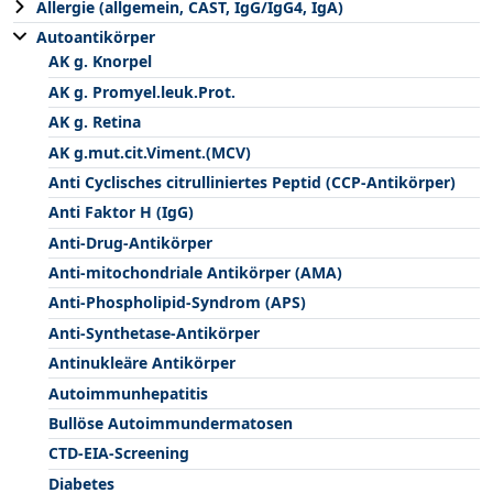
Allergie (allgemein, CAST, IgG/IgG4, IgA)
Autoantikörper
AK g. Knorpel
AK g. Promyel.leuk.Prot.
AK g. Retina
AK g.mut.cit.Viment.(MCV)
Anti Cyclisches citrulliniertes Peptid (CCP-Antikörper)
Anti Faktor H (IgG)
Anti-Drug-Antikörper
Anti-mitochondriale Antikörper (AMA)
Anti-Phospholipid-Syndrom (APS)
Anti-Synthetase-Antikörper
Antinukleäre Antikörper
Autoimmunhepatitis
Bullöse Autoimmundermatosen
CTD-EIA-Screening
Diabetes