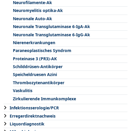
Neurofilamente-Ak
Neuromyelitis optika-Ak
Neuronale Auto-Ak
Neuronale Transglutaminase 6-IgA-Ak
Neuronale Transglutaminase 6-IgG-Ak
Nierenerkrankungen
Paraneoplastisches Syndrom
Proteinase 3 (PR3)-AK
Schilddrüsen-Antikörper
Speicheldruesen Azini
Thrombozytenantikörper
Vaskulitis
Zirkulierende Immunkomplexe
Infektionsserologie/PCR
Erregerdirektnachweis
Liquordiagnostik