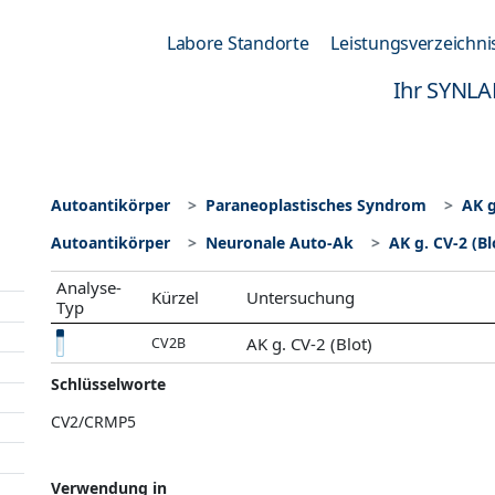
Labore Standorte
Leistungsverzeichni
Ihr SYNLA
Autoantikörper
Paraneoplastisches Syndrom
AK g
Autoantikörper
Neuronale Auto-Ak
AK g. CV-2 (Bl
Analyse-
Kürzel
Untersuchung
Typ
AK g. CV-2 (Blot)
CV2B
Schlüsselworte
CV2/CRMP5
Verwendung in