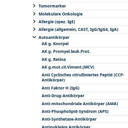
Tumormarker
Molekulare Onkologie
Allergie (spez. IgE)
Allergie (allgemein, CAST, IgG/IgG4, IgA)
Autoantikörper
AK g. Knorpel
AK g. Promyel.leuk.Prot.
AK g. Retina
AK g.mut.cit.Viment.(MCV)
Anti Cyclisches citrulliniertes Peptid (CCP-
Antikörper)
Anti Faktor H (IgG)
Anti-Drug-Antikörper
Anti-mitochondriale Antikörper (AMA)
Anti-Phospholipid-Syndrom (APS)
Anti-Synthetase-Antikörper
Antinukleäre Antikörper