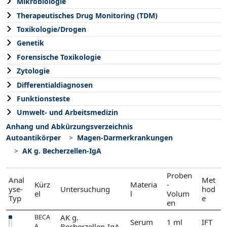
Mikrobiologie
Therapeutisches Drug Monitoring (TDM)
Toxikologie/Drogen
Genetik
Forensische Toxikologie
Zytologie
Differentialdiagnosen
Funktionsteste
Umwelt- und Arbeitsmedizin
Anhang und Abkürzungsverzeichnis
Autoantikörper
Magen-Darmerkrankungen
AK g. Becherzellen-IgA
Proben
Anal
Met
Kürz
Materia
-
yse-
Untersuchung
hod
el
l
Volum
Typ
e
en
AK g.
BECA
Serum
1 ml
IFT
Becherzellen-IgA
A