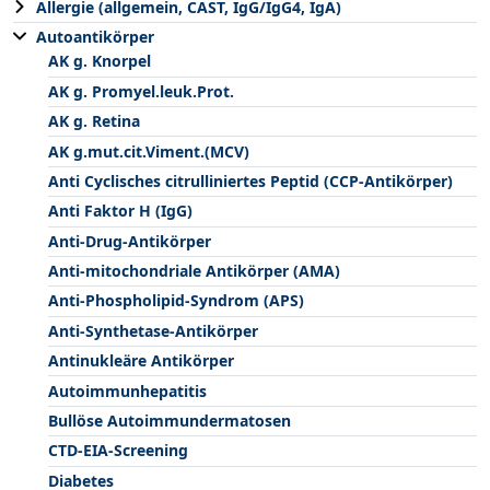
Allergie (allgemein, CAST, IgG/IgG4, IgA)
Autoantikörper
AK g. Knorpel
AK g. Promyel.leuk.Prot.
AK g. Retina
AK g.mut.cit.Viment.(MCV)
Anti Cyclisches citrulliniertes Peptid (CCP-Antikörper)
Anti Faktor H (IgG)
Anti-Drug-Antikörper
Anti-mitochondriale Antikörper (AMA)
Anti-Phospholipid-Syndrom (APS)
Anti-Synthetase-Antikörper
Antinukleäre Antikörper
Autoimmunhepatitis
Bullöse Autoimmundermatosen
CTD-EIA-Screening
Diabetes