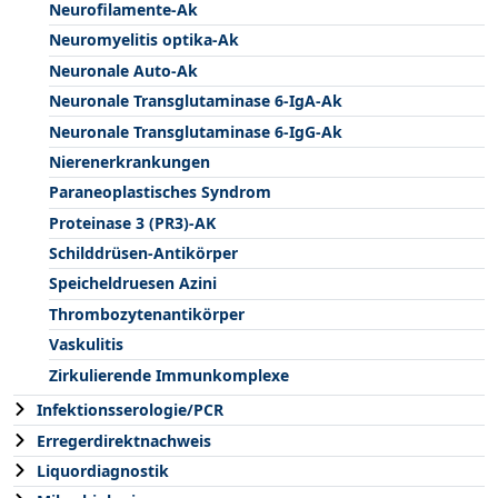
Neurofilamente-Ak
Neuromyelitis optika-Ak
Neuronale Auto-Ak
Neuronale Transglutaminase 6-IgA-Ak
Neuronale Transglutaminase 6-IgG-Ak
Nierenerkrankungen
Paraneoplastisches Syndrom
Proteinase 3 (PR3)-AK
Schilddrüsen-Antikörper
Speicheldruesen Azini
Thrombozytenantikörper
Vaskulitis
Zirkulierende Immunkomplexe
Infektionsserologie/PCR
Erregerdirektnachweis
Liquordiagnostik