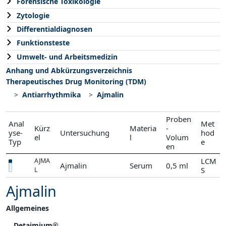
Forensische Toxikologie
Zytologie
Differentialdiagnosen
Funktionsteste
Umwelt- und Arbeitsmedizin
Anhang und Abkürzungsverzeichnis
Therapeutisches Drug Monitoring (TDM)
Antiarrhythmika
Ajmalin
Proben
Anal
Met
Kürz
Materia
-
yse-
Untersuchung
hod
el
l
Volum
Typ
e
en
LCM
AJMA
Ajmalin
Serum
0,5 ml
S
L
Ajmalin
Allgemeines
Detajmium
®