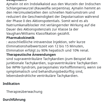
Ajmalin ist ein Indolalkaloid aus den Wurzeln der Indischen
Schlangenwurzel (Rauwolfia serpentina). Ajmalin hemmt an
den Herzmuskelzellen den schnellen Natriumstrom und
reduziert die Geschwindigkeit der Depolarisation während
der Phase 0 des Aktionspotentials. Somit wird es als
Natriumkanalblocker mit verlängernder Wirkung auf die
Dauer des Aktionspotenzials zur Klasse Ia der
Vaughan/Williams Klassifikation gezählt.
Pharmakokinetik
: ausschließliche intravenöse Injektion, sehr kurze
Eliminationshalbwertszeit von 12 bis 15 Minuten,
Elimination erfolgt zu 90% hepatisch und 10% renal.
Therapeutische Anwendungen
sind supraventrikuläre Tachykardien (zum Beispiel AV-
junktionale Tachykardien, supraventrikuläre Tachykardien
bei WPW-Syndrom, paroxysmales Vorhofflimmern), wenn sie
symptomatisch und behandlungsbedürftig sind,
lebensbedrohliche ventrikuläre Tachykardien.
Indikation
Therapieüberwachung
Durchführung