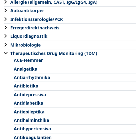
Allergie (allgemein, CAST, IgG/IgG4, IgA)
Autoantikörper
Infektionsserologie/PCR
Erregerdirektnachweis
Liquordiagnostik
Mikrobiologie
Therapeutisches Drug Monitoring (TDM)
ACE-Hemmer
Analgetika
Antiarrhythmika
Antibiotika
Antidepressiva
Antidiabetika
Antiepileptika
Antihelminthika
Antihypertensiva
Antikoagulantien