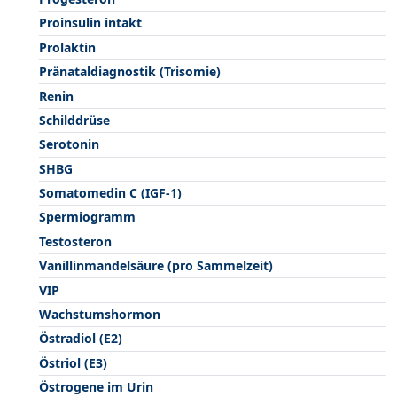
Proinsulin intakt
Prolaktin
Pränataldiagnostik (Trisomie)
Renin
Schilddrüse
Serotonin
SHBG
Somatomedin C (IGF-1)
Spermiogramm
Testosteron
Vanillinmandelsäure (pro Sammelzeit)
VIP
Wachstumshormon
Östradiol (E2)
Östriol (E3)
Östrogene im Urin