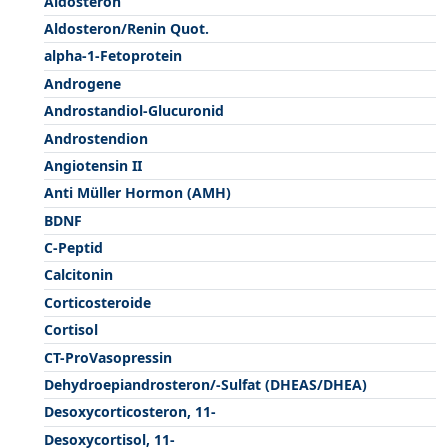
Aldosteron
Aldosteron/Renin Quot.
alpha-1-Fetoprotein
Androgene
Androstandiol-Glucuronid
Androstendion
Angiotensin II
Anti Müller Hormon (AMH)
BDNF
C-Peptid
Calcitonin
Corticosteroide
Cortisol
CT-ProVasopressin
Dehydroepiandrosteron/-Sulfat (DHEAS/DHEA)
Desoxycorticosteron, 11-
Desoxycortisol, 11-