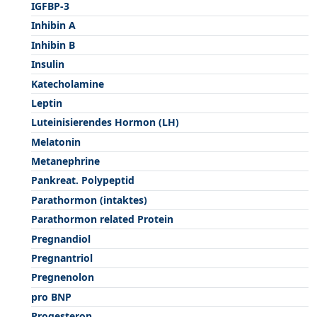
IGFBP-3
Inhibin A
Inhibin B
Insulin
Katecholamine
Leptin
Luteinisierendes Hormon (LH)
Melatonin
Metanephrine
Pankreat. Polypeptid
Parathormon (intaktes)
Parathormon related Protein
Pregnandiol
Pregnantriol
Pregnenolon
pro BNP
Progesteron