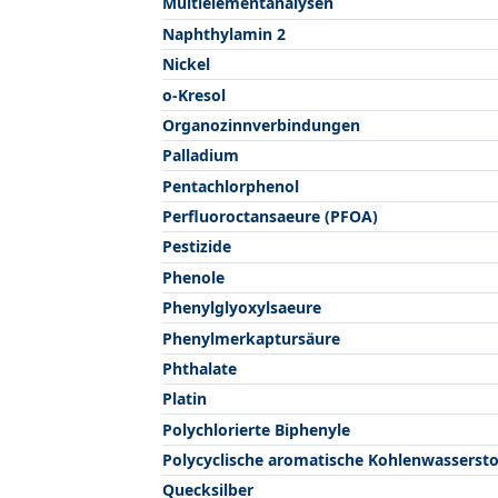
Multielementanalysen
Naphthylamin 2
Nickel
o-Kresol
Organozinnverbindungen
Palladium
Pentachlorphenol
Perfluoroctansaeure (PFOA)
Pestizide
Phenole
Phenylglyoxylsaeure
Phenylmerkaptursäure
Phthalate
Platin
Polychlorierte Biphenyle
Polycyclische aromatische Kohlenwassersto
Quecksilber