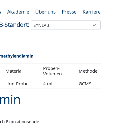
s
Akademie
Über uns
Presse
Karriere
B-Standort:
amethylendiamin
Proben-
Material
Methode
Volumen
Urin-Probe
4 ml
GCMS
amin
ch Expositionsende.