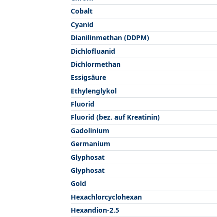
Cobalt
Cyanid
Dianilinmethan (DDPM)
Dichlofluanid
Dichlormethan
Essigsäure
Ethylenglykol
Fluorid
Fluorid (bez. auf Kreatinin)
Gadolinium
Germanium
Glyphosat
Glyphosat
Gold
Hexachlorcyclohexan
Hexandion-2.5